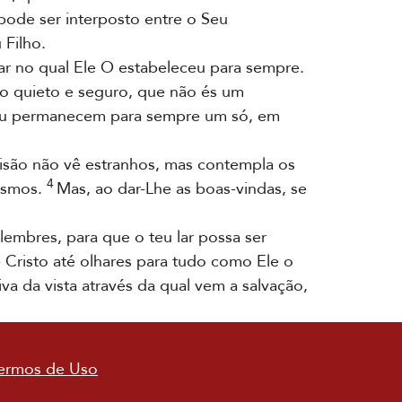
ode ser interposto entre o Seu
 Filho.
r no qual Ele O estabeleceu para sempre.
o quieto e seguro, que não és um
iu permanecem para sempre um só, em
isão não vê estranhos, mas contempla os
4
esmos.
Mas, ao dar-Lhe as boas-vindas, se
embres, para que o teu lar possa ser
 Cristo até olhares para tudo como Ele o
va da vista através da qual vem a salvação,
ermos de Uso