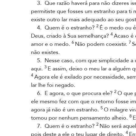
3. Que razão haverá para não dizeres i
permitiste que fosses um estranho para t
existe outro lar mais adequado ao seu gos
2
4. Quem é o estranho?
É o medo ou és
4
Deus, criado à Sua semelhança?
Acaso é 
6
7
amor e o medo.
Não podem coexistir.
S
não existes.
5. Nesse caso, com que simplicidade a q
3
aqui.
E assim, deixo o meu lar a alguém
4
Agora ele é exilado por necessidade, sem
lar lhe foi negado.
2
6. E agora, o que procura ele?
O que 
ele mesmo fez com que o retorno fosse im
5
agora já não é um estranho.
O milagre vir
8
tomou por nenhum pensamento alheio.
E
2
7. Quem é o estranho?
Não será aque
4
pois deste a ele o teu lugar de direito.
En