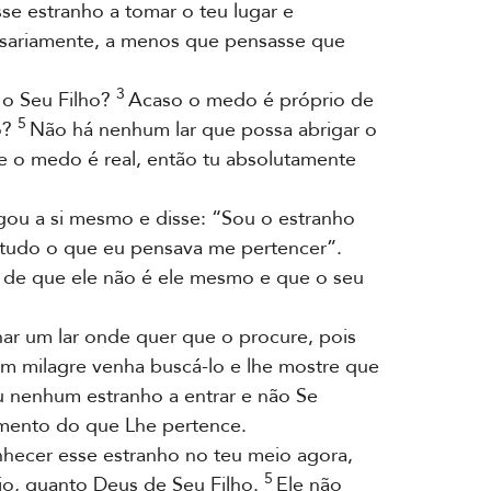
se estranho a tomar o teu lugar e
ssariamente, a menos que pensasse que
3
 o Seu Filho?
Acaso o medo é próprio de
5
o?
Não há nenhum lar que possa abrigar o
e o medo é real, então tu absolutamente
u a si mesmo e disse: “Sou o estranho
 tudo o que eu pensava me pertencer”.
: de que ele não é ele mesmo e que o seu
r um lar onde quer que o procure, pois
um milagre venha buscá-lo e lhe mostre que
 nenhum estranho a entrar e não Se
mento do que Lhe pertence.
nhecer esse estranho no teu meio agora,
5
rio, quanto Deus de Seu Filho.
Ele não