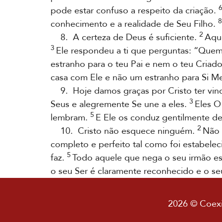
pode estar confuso a respeito da criação.
8
conhecimento e a realidade de Seu Filho.
2
8. A certeza de Deus é suficiente.
Aque
3
Ele respondeu a ti que perguntas: “Quem
estranho para o teu Pai e nem o teu Criado
casa com Ele e não um estranho para Si M
9. Hoje damos graças por Cristo ter vin
3
Seus e alegremente Se une a eles.
Eles O
5
lembram.
E Ele os conduz gentilmente de 
2
10. Cristo não esquece ninguém.
Não 
completo e perfeito tal como foi estabele
5
faz.
Todo aquele que nega o seu irmão está
o seu Ser é claramente reconhecido e o se
2026 © Coexis