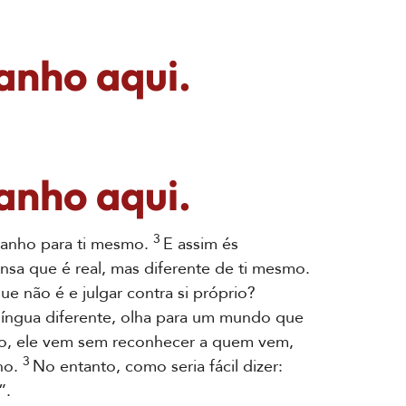
anho aqui.
anho aqui.
3
ranho para ti mesmo.
E assim és
nsa que é real, mas diferente de ti mesmo.
e não é e julgar contra si próprio?
língua diferente, olha para um mundo que
o, ele vem sem reconhecer a quem vem,
3
ho.
No entanto, como seria fácil dizer:
”.