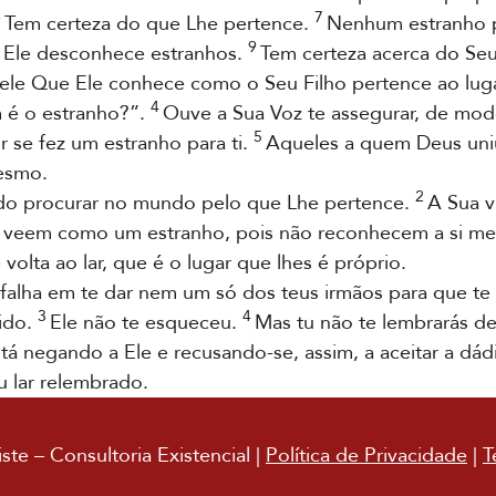
6
7
Tem certeza do que Lhe pertence.
Nenhum estranho p
9
Ele desconhece estranhos.
Tem certeza acerca do Seu
le Que Ele conhece como o Seu Filho pertence ao luga
4
 é o estranho?”.
Ouve a Sua Voz te assegurar, de mod
5
r se fez um estranho para ti.
Aqueles a quem Deus un
esmo.
2
do procurar no mundo pelo que Lhe pertence.
A Sua v
 veem como um estranho, pois não reconhecem a si m
volta ao lar, que é o lugar que lhes é próprio.
falha em te dar nem um só dos teus irmãos para que te l
3
4
cido.
Ele não te esqueceu.
Mas tu não te lembrarás de
 negando a Ele e recusando-se, assim, a aceitar a dádi
u lar relembrado.
te – Consultoria Existencial |
Política de Privacidade
|
T