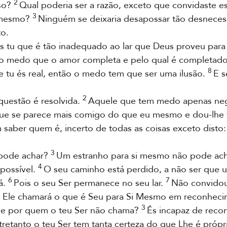
2
sso?
Qual poderia ser a razão, exceto que convidaste es
3
i mesmo?
Ninguém se deixaria desapossar tão desnece
to.
 tu que é tão inadequado ao lar que Deus proveu para
o medo que o amor completa e pelo qual é completad
8
e tu és real, então o medo tem que ser uma ilusão.
E s
2
uestão é resolvida.
Aquele que tem medo apenas nego
 que se parece mais comigo do que eu mesmo e dou-lhe
 saber quem é, incerto de todas as coisas exceto disto
3
pode achar?
Um estranho para si mesmo não pode acha
4
possível.
O seu caminho está perdido, a não ser que 
6
7
á.
Pois o seu Ser permanece no seu lar.
Não convidou
 Ele chamará o que é Seu para Si Mesmo em reconheci
3
le por quem o teu Ser não chama?
És incapaz de reco
tretanto o teu Ser tem tanta certeza do que Lhe é próp