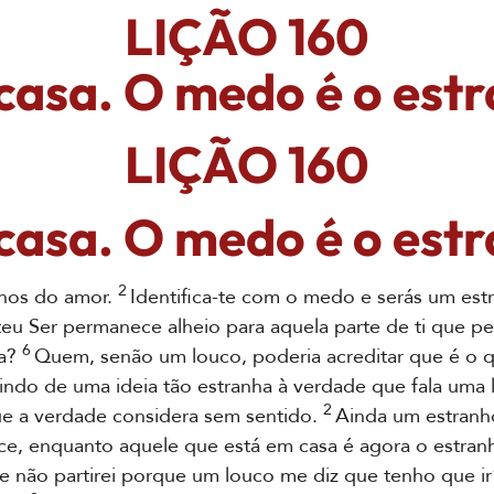
LIÇÃO 160
casa. O medo é o estr
LIÇÃO 160
casa. O medo é o estr
2
hos do amor.
Identifica-te com o medo e serás um est
eu Ser permanece alheio para aquela parte de ti que pe
6
ia?
Quem, senão um louco, poderia acreditar que é o qu
do de uma ideia tão estranha à verdade que fala uma 
2
e a verdade considera sem sentido.
Ainda um estranh
nce, enquanto aquele que está em casa é agora o estran
e não partirei porque um louco me diz que tenho que ir