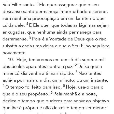
3
Seu Filho santo.
Ele quer assegurar que o seu
descanso santo permaneça imperturbado e sereno,
sem nenhuma preocupação em um lar eterno que
4
cuida dele.
E Ele quer que todas as lágrimas sejam
enxugadas, que nenhuma ainda permaneça para
5
derramar-se.
Pois é a Vontade de Deus que o riso
substitua cada uma delas e que o Seu Filho seja livre
novamente.
10. Hoje, tentaremos em um só dia superar mil
2
obstáculos aparentes contra a paz.
Deixa que a
3
misericórdia venha a ti mais rápido.
Não tentes
adiá-la por mais um dia, um minuto, ou um instante.
4
5
O tempo foi feito para isso.
Hoje, usa-o para o
6
que é o seu propósito.
Pela manhã e à noite,
dedica o tempo que puderes para servir ao objetivo
que lhe é próprio e não deixes o tempo ser menor