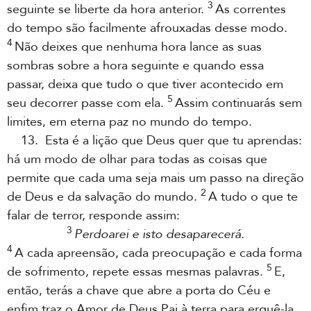
3
seguinte se liberte da hora anterior.
As correntes
do tempo são facilmente afrouxadas desse modo.
4
Não deixes que nenhuma hora lance as suas
sombras sobre a hora seguinte e quando essa
passar, deixa que tudo o que tiver acontecido em
5
seu decorrer passe com ela.
Assim continuarás sem
limites, em eterna paz no mundo do tempo.
13. Esta é a lição que Deus quer que tu aprendas:
há um modo de olhar para todas as coisas que
permite que cada uma seja mais um passo na direção
2
de Deus e da salvação do mundo.
A tudo o que te
falar de terror, responde assim:
3
Perdoarei e isto desaparecerá.
4
A cada apreensão, cada preocupação e cada forma
5
de sofrimento, repete essas mesmas palavras.
E,
então, terás a chave que abre a porta do Céu e
enfim traz o Amor de Deus Pai à terra para erguê-la