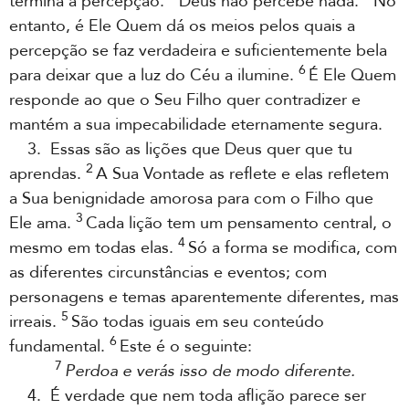
termina a percepção.
Deus não percebe nada.
No
entanto, é Ele Quem dá os meios pelos quais a
percepção se faz verdadeira e suficientemente bela
6
para deixar que a luz do Céu a ilumine.
É Ele Quem
responde ao que o Seu Filho quer contradizer e
mantém a sua impecabilidade eternamente segura.
3. Essas são as lições que Deus quer que tu
2
aprendas.
A Sua Vontade as reflete e elas refletem
a Sua benignidade amorosa para com o Filho que
3
Ele ama.
Cada lição tem um pensamento central, o
4
mesmo em todas elas.
Só a forma se modifica, com
as diferentes circunstâncias e eventos; com
personagens e temas aparentemente diferentes, mas
5
irreais.
São todas iguais em seu conteúdo
6
fundamental.
Este é o seguinte:
7
Perdoa e verás isso de modo diferente.
4. É verdade que nem toda aflição parece ser