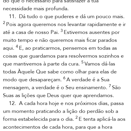
do que o necessário para satisfazer a tua
necessidade mais profunda.
11. Dá tudo o que puderes e dá um pouco mais.
2
Pois agora queremos nos levantar rapidamente e ir
3
até a casa de nosso Pai.
Estivemos ausentes por
muito tempo e não queremos mais ficar parados
4
aqui.
E, ao praticarmos, pensemos em todas as
coisas que guardamos para resolvermos sozinhos e
5
que mantivemos à parte da cura.
Vamos dá-las
todas Àquele Que sabe como olhar para elas de
6
modo que desapareçam.
A verdade é a Sua
7
mensagem, a verdade é o Seu ensinamento.
São
Suas as lições que Deus quer que aprendamos.
12. A cada hora hoje e nos próximos dias, passa
um momento praticando a lição do perdão sob a
2
forma estabelecida para o dia.
E tenta aplicá-la aos
acontecimentos de cada hora, para que a hora