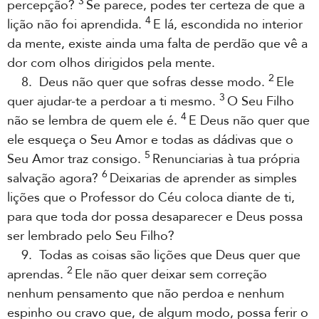
3
percepção?
Se parece, podes ter certeza de que a
4
lição não foi aprendida.
E lá, escondida no interior
da mente, existe ainda uma falta de perdão que vê a
dor com olhos dirigidos pela mente.
2
8. Deus não quer que sofras desse modo.
Ele
3
quer ajudar-te a perdoar a ti mesmo.
O Seu Filho
4
não se lembra de quem ele é.
E Deus não quer que
ele esqueça o Seu Amor e todas as dádivas que o
5
Seu Amor traz consigo.
Renunciarias à tua própria
6
salvação agora?
Deixarias de aprender as simples
lições que o Professor do Céu coloca diante de ti,
para que toda dor possa desaparecer e Deus possa
ser lembrado pelo Seu Filho?
9. Todas as coisas são lições que Deus quer que
2
aprendas.
Ele não quer deixar sem correção
nenhum pensamento que não perdoa e nenhum
espinho ou cravo que, de algum modo, possa ferir o