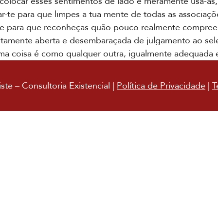
colocar esses sentimentos de lado e meramente usa-as, 
-te para que limpes a tua mente de todas as associaçõe
 e para que reconheças quão pouco realmente compreen
amente aberta e desembaraçada de julgamento ao selecio
ma coisa é como qualquer outra, igualmente adequada e,
te – Consultoria Existencial |
Política de Privacidade
|
T