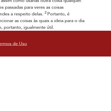
assim como usarias outra coisa qualquer.
s passadas para veres as coisas
2
des a respeito delas.
Portanto, é
nar as coisas às quais a ideia para o dia
 portanto, igualmente útil.
ermos de Uso