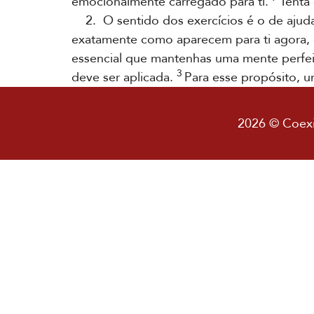
emocionalmente carregado para ti.
Tenta 
2. O sentido dos exercícios é o de ajudar
exatamente como aparecem para ti agora,
essencial que mantenhas uma mente perfeit
3
deve ser aplicada.
Para esse propósito, u
2026 © Coexis