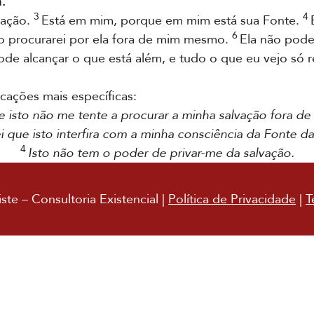
.
3
4
vação.
Está em mim, porque em mim está sua Fonte.
6
 procurarei por ela fora de mim mesmo.
Ela não pode 
e alcançar o que está além, e tudo o que eu vejo só ref
ações mais específicas:
 isto não me tente a procurar a minha salvação fora de
i que isto interfira com a minha consciência da Fonte d
4
Isto não tem o poder de privar-me da salvação.
te – Consultoria Existencial |
Política de Privacidade
|
T