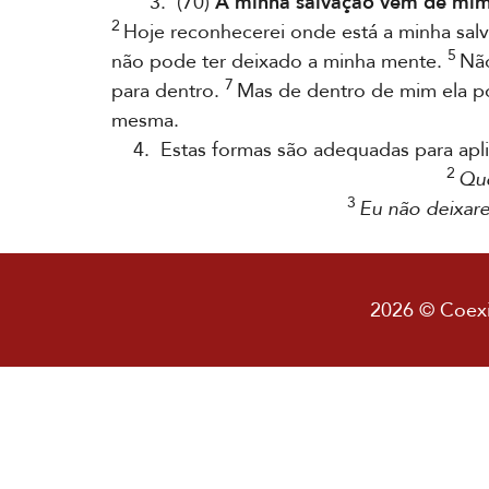
3. (70)
A minha salvação vem de mim
2
Hoje reconhecerei onde está a minha sal
5
não pode ter deixado a minha mente.
Não
7
para dentro.
Mas de dentro de mim ela pod
mesma.
4. Estas formas são adequadas para aplic
2
Que
3
Eu não deixare
2026 © Coexis