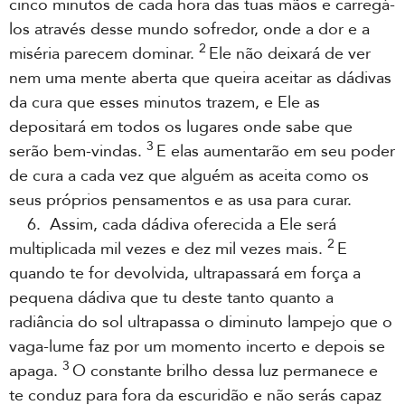
cinco minutos de cada hora das tuas mãos e carregá-
los através desse mundo sofredor, onde a dor e a
2
miséria parecem dominar.
Ele não deixará de ver
nem uma mente aberta que queira aceitar as dádivas
da cura que esses minutos trazem, e Ele as
depositará em todos os lugares onde sabe que
3
serão bem-vindas.
E elas aumentarão em seu poder
de cura a cada vez que alguém as aceita como os
seus próprios pensamentos e as usa para curar.
6. Assim, cada dádiva oferecida a Ele será
2
multiplicada mil vezes e dez mil vezes mais.
E
quando te for devolvida, ultrapassará em força a
pequena dádiva que tu deste tanto quanto a
radiância do sol ultrapassa o diminuto lampejo que o
vaga-lume faz por um momento incerto e depois se
3
apaga.
O constante brilho dessa luz permanece e
te conduz para fora da escuridão e não serás capaz