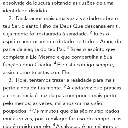
absolvida da loucura soltando as ilusões de uma
identidade dividida.
2. Declaramos mais uma vez a verdade sobre o
teu Ser, o santo Filho de Deus Que descansa em ti,
2
cuja mente foi restaurada à sanidade.
Tu és o
espírito amorosamente dotado de todo o Amor, da
3
paz e da alegria do teu Pai.
Tu és o espírito que
completa a Ele Mesmo e que compartilha a Sua
4
função como Criador.
Ele está contigo sempre,
assim como tu estás com Ele.
3. Hoje, tentamos trazer a realidade para mais
2
perto ainda da tua mente.
A cada vez que praticas,
a consciência é trazida para um pouco mais perto
pelo menos; às vezes, mil anos ou mais são
3
poupados.
Os minutos que dás são multiplicados
muitas vezes, pois o milagre faz uso do tempo, mas
4
não é regido por ele.
A salvação é um milagre, o