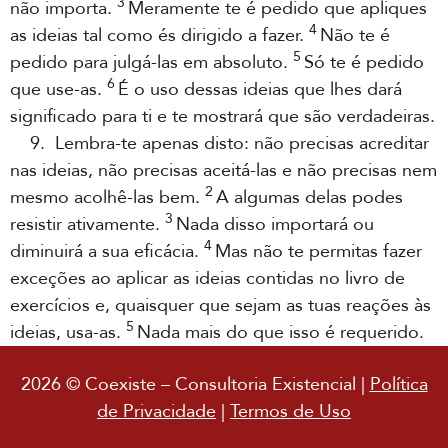
3
não importa.
Meramente te é pedido que apliques
4
as ideias tal como és dirigido a fazer.
Não te é
5
pedido para julgá-las em absoluto.
Só te é pedido
6
que use-as.
É o uso dessas ideias que lhes dará
significado para ti e te mostrará que são verdadeiras.
9. Lembra-te apenas disto: não precisas acreditar
nas ideias, não precisas aceitá-las e não precisas nem
2
mesmo acolhê-las bem.
A algumas delas podes
3
resistir ativamente.
Nada disso importará ou
4
diminuirá a sua eficácia.
Mas não te permitas fazer
exceções ao aplicar as ideias contidas no livro de
exercícios e, quaisquer que sejam as tuas reações às
5
ideias, usa-as.
Nada mais do que isso é requerido.
2026 © Coexiste – Consultoria Existencial |
Política
de Privacidade
|
Termos de Uso