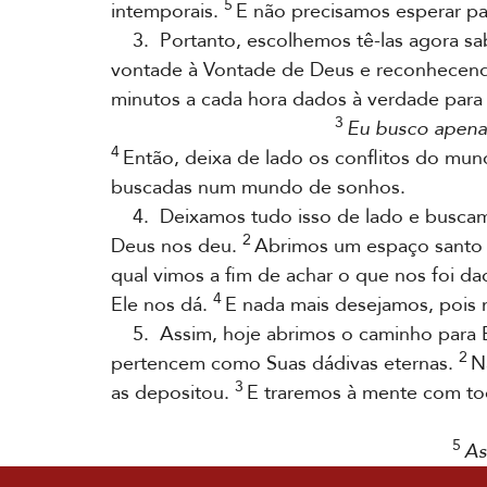
5
intemporais.
E não precisamos esperar par
3. Portanto, escolhemos tê-las agora sab
vontade à Vontade de Deus e reconhecen
minutos a cada hora dados à verdade para
3
Eu busco apenas
4
Então, deixa de lado os conflitos do mun
buscadas num mundo de sonhos.
4. Deixamos tudo isso de lado e buscamo
2
Deus nos deu.
Abrimos um espaço santo d
qual vimos a fim de achar o que nos foi da
4
Ele nos dá.
E nada mais desejamos, pois 
5. Assim, hoje abrimos o caminho para Ele
2
pertencem como Suas dádivas eternas.
Nã
3
as depositou.
E traremos à mente com tod
5
As