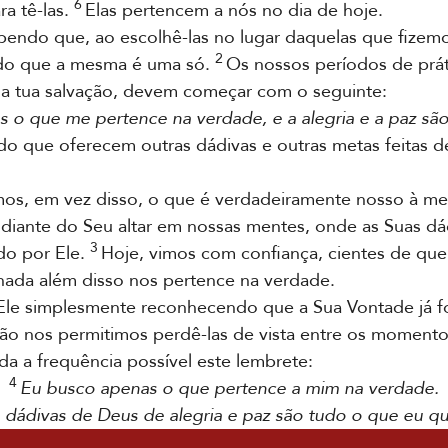
6
a tê-las.
Elas pertencem a nós no dia de hoje.
endo que, ao escolhê-las no lugar daquelas que fizem
2
do que a mesma é uma só.
Os nossos períodos de prát
 a tua salvação, devem começar com o seguinte:
 o que me pertence na verdade, e a alegria e a paz são
do que oferecem outras dádivas e outras metas feitas de
s, em vez disso, o que é verdadeiramente nosso à me
iante do Seu altar em nossas mentes, onde as Suas dád
3
do por Ele.
Hoje, vimos com confiança, cientes de que
nada além disso nos pertence na verdade.
 simplesmente reconhecendo que a Sua Vontade já foi f
o nos permitimos perdê-las de vista entre os momento
a a frequência possível este lembrete:
4
Eu busco apenas o que pertence a mim na verdade.
 dádivas de Deus de alegria e paz são tudo o que eu qu