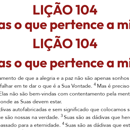
LIÇÃO 104
as o que pertence a m
LIÇÃO 104
as o que pertence a m
mento de que a alegria e a paz não são apenas sonhos
4
alhar em te dar o que é a Sua Vontade.
Mas é preciso
Elas não são bem-vindas com contentamento pela mente
, onde as Suas devem estar.
as autofabricadas e sem significado que colocamos so
3
ue são nossas na verdade.
Suas são as dádivas que he
4
passado para a eternidade.
Suas são as dádivas que est