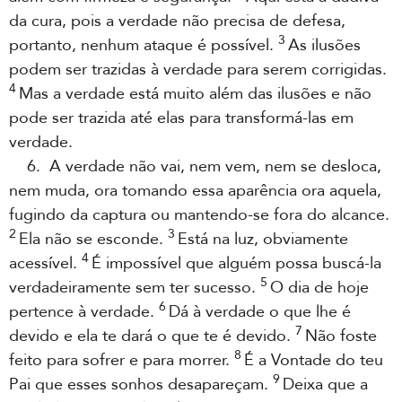
da cura, pois a verdade não precisa de defesa,
3
portanto, nenhum ataque é possível.
As ilusões
podem ser trazidas à verdade para serem corrigidas.
4
Mas a verdade está muito além das ilusões e não
pode ser trazida até elas para transformá-las em
verdade.
6. A verdade não vai, nem vem, nem se desloca,
nem muda, ora tomando essa aparência ora aquela,
fugindo da captura ou mantendo-se fora do alcance.
2
3
Ela não se esconde.
Está na luz, obviamente
4
acessível.
É impossível que alguém possa buscá-la
5
verdadeiramente sem ter sucesso.
O dia de hoje
6
pertence à verdade.
Dá à verdade o que lhe é
7
devido e ela te dará o que te é devido.
Não foste
8
feito para sofrer e para morrer.
É a Vontade do teu
9
Pai que esses sonhos desapareçam.
Deixa que a