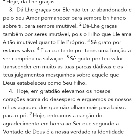
Hoje, dá-Lhe graças.
3. Dá-Lhe graças por Ele não ter te abandonado e
pelo Seu Amor permanecer para sempre brilhando
2
sobre ti, para sempre imutável.
Dá-Lhe graças
também por seres imutável, pois o Filho que Ele ama
3
é tão imutável quanto Ele Próprio.
Sê grato por
4
estares salvo.
Fica contente por teres uma função a
5
ser cumprida na salvação.
Sê grato por teu valor
transcender em muito as tuas parcas dádivas e os
teus julgamentos mesquinhos sobre aquele que
Deus estabeleceu como Seu Filho.
4. Hoje, em gratidão elevamos os nossos
corações acima do desespero e erguemos os nossos
olhos agradecidos que não olham mais para baixo,
2
para o pó.
Hoje, entoamos a canção do
agradecimento em honra ao Ser que segundo a
Vontade de Deus é a nossa verdadeira Identidade