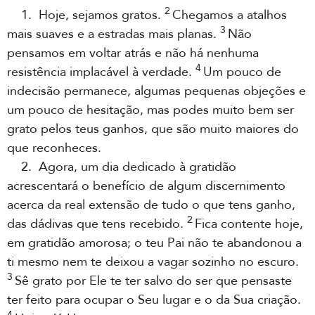
2
1. Hoje, sejamos gratos.
Chegamos a atalhos
3
mais suaves e a estradas mais planas.
Não
pensamos em voltar atrás e não há nenhuma
4
resistência implacável à verdade.
Um pouco de
indecisão permanece, algumas pequenas objeções e
um pouco de hesitação, mas podes muito bem ser
grato pelos teus ganhos, que são muito maiores do
que reconheces.
2. Agora, um dia dedicado à gratidão
acrescentará o benefício de algum discernimento
acerca da real extensão de tudo o que tens ganho,
2
das dádivas que tens recebido.
Fica contente hoje,
em gratidão amorosa; o teu Pai não te abandonou a
ti mesmo nem te deixou a vagar sozinho no escuro.
3
Sê grato por Ele te ter salvo do ser que pensaste
ter feito para ocupar o Seu lugar e o da Sua criação.
4