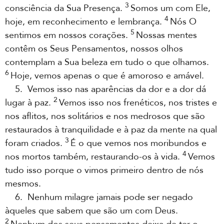
3
consciência da Sua Presença.
Somos um com Ele,
4
hoje, em reconhecimento e lembrança.
Nós O
5
sentimos em nossos corações.
Nossas mentes
contêm os Seus Pensamentos, nossos olhos
contemplam a Sua beleza em tudo o que olhamos.
6
Hoje, vemos apenas o que é amoroso e amável.
5. Vemos isso nas aparências da dor e a dor dá
2
lugar à paz.
Vemos isso nos frenéticos, nos tristes e
nos aflitos, nos solitários e nos medrosos que são
restaurados à tranquilidade e à paz da mente na qual
3
foram criados.
É o que vemos nos moribundos e
4
nos mortos também, restaurando-os à vida.
Vemos
tudo isso porque o vimos primeiro dentro de nós
mesmos.
6. Nenhum milagre jamais pode ser negado
àqueles que sabem que são um com Deus.
2