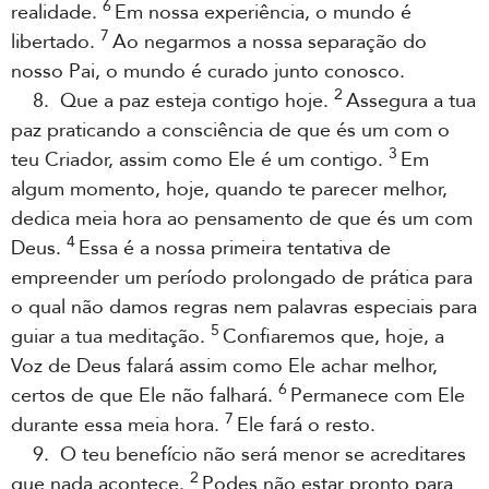
6
realidade.
Em nossa experiência, o mundo é
7
libertado.
Ao negarmos a nossa separação do
nosso Pai, o mundo é curado junto conosco.
2
8. Que a paz esteja contigo hoje.
Assegura a tua
paz praticando a consciência de que és um com o
3
teu Criador, assim como Ele é um contigo.
Em
algum momento, hoje, quando te parecer melhor,
dedica meia hora ao pensamento de que és um com
4
Deus.
Essa é a nossa primeira tentativa de
empreender um período prolongado de prática para
o qual não damos regras nem palavras especiais para
5
guiar a tua meditação.
Confiaremos que, hoje, a
Voz de Deus falará assim como Ele achar melhor,
6
certos de que Ele não falhará.
Permanece com Ele
7
durante essa meia hora.
Ele fará o resto.
9. O teu benefício não será menor se acreditares
2
que nada acontece.
Podes não estar pronto para