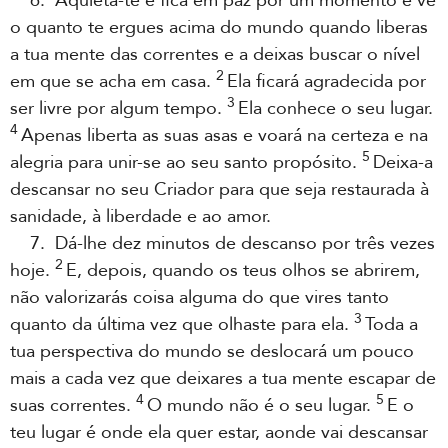
6. Aquieta-te e fica em paz por um momento e vê
o quanto te ergues acima do mundo quando liberas
a tua mente das correntes e a deixas buscar o nível
2
em que se acha em casa.
Ela ficará agradecida por
3
ser livre por algum tempo.
Ela conhece o seu lugar.
4
Apenas liberta as suas asas e voará na certeza e na
5
alegria para unir-se ao seu santo propósito.
Deixa-a
descansar no seu Criador para que seja restaurada à
sanidade, à liberdade e ao amor.
7. Dá-lhe dez minutos de descanso por três vezes
2
hoje.
E, depois, quando os teus olhos se abrirem,
não valorizarás coisa alguma do que vires tanto
3
quanto da última vez que olhaste para ela.
Toda a
tua perspectiva do mundo se deslocará um pouco
mais a cada vez que deixares a tua mente escapar de
4
5
suas correntes.
O mundo não é o seu lugar.
E o
teu lugar é onde ela quer estar, aonde vai descansar