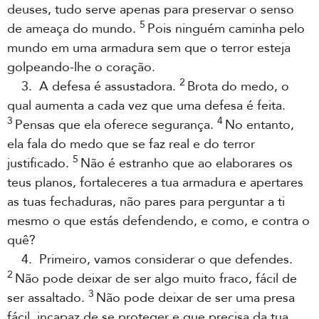
deuses, tudo serve apenas para preservar o senso
5
de ameaça do mundo.
Pois ninguém caminha pelo
mundo em uma armadura sem que o terror esteja
golpeando-lhe o coração.
2
3. A defesa é assustadora.
Brota do medo, o
qual aumenta a cada vez que uma defesa é feita.
3
4
Pensas que ela oferece segurança.
No entanto,
ela fala do medo que se faz real e do terror
5
justificado.
Não é estranho que ao elaborares os
teus planos, fortaleceres a tua armadura e apertares
as tuas fechaduras, não pares para perguntar a ti
mesmo o que estás defendendo, e como, e contra o
quê?
4. Primeiro, vamos considerar o que defendes.
2
Não pode deixar de ser algo muito fraco, fácil de
3
ser assaltado.
Não pode deixar de ser uma presa
fácil, incapaz de se proteger e que precisa da tua