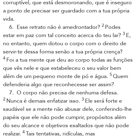
corruptível, que está desmoronando, que é inseguro
a ponto de precisar ser guardado com a tua própria
vida.
2
6. Esse retrato não é amedrontador?
Podes
3
estar em paz com tal conceito acerca do teu lar?
E,
no entanto, quem dotou o corpo com o direito de
servir-te dessa forma senão a tua própria crença?
4
Foi a tua mente que deu ao corpo todas as funções
que vês nele e que estabeleceu o seu valor bem
5
além de um pequeno monte de pó e água.
Quem
defenderia algo que reconhecesse ser assim?
7. O corpo não precisa de nenhuma defesa.
2
3
Nunca é demais enfatizar isso.
Ele será forte e
saudável se a mente não abusar dele, conferindo-lhe
papéis que ele não pode cumprir, propósitos além
do seu alcance e objetivos exaltados que não pode
4
realizar.
Tais tentativas, ridículas, mas