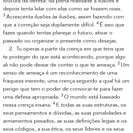
loucura da defesa: dá plena realidade a ilusões e
depois tenta lidar com elas como se fossem reais.
3
Acrescenta ilusões às ilusões, assim fazendo com
4
que a correção seja duplamente difícil.
É isso que
fazes quando tentas planejar o futuro, ativar o
passado ou organizar o presente como desejas.
2. Tu operas a partir da crença em que tens que
te proteger do que está acontecendo, porque algo
2
ali não pode deixar de conter o que te ameaça.
Um
senso de ameaça é um reconhecimento de uma
fraqueza inerente, uma crença segundo a qual há um
perigo que tem o poder de convocar-te para fazer
3
uma defesa apropriada.
O mundo está baseado
4
nessa crença insana.
E todas as suas estruturas, os
seus pensamentos e dúvidas, as suas penalidades e
armamentos pesados, as suas definições legais e os
seus códigos, a sua ética, os seus líderes e os seus