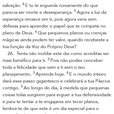
4
salvação.
E tu te erguerás novamente do que
5
parecia ser morte e desesperança.
Agora a luz da
esperança renasce em ti, pois agora vens sem
defesas para aprender o papel que te compete no
6
plano de Deus.
Que pequenos planos ou crenças
mágicas ainda podem ter valor, quando recebeste a
tua função da Voz do Próprio Deus?
26. Tenta não moldar este dia como acreditas ser
2
mais benéfico para ti.
Pois não podes conceber
toda a felicidade que vem a ti sem o teu
3
4
planejamento.
Aprende hoje.
E o mundo inteiro
dará esse passo gigantesco e celebrará a tua Páscoa
5
contigo.
Ao longo do dia, à medida que pequenas
coisas tolas surgirem para erguer a tua defensividade
e para te tentar a te engajares em tecer planos,
lembra-te de que este é um dia especial para o