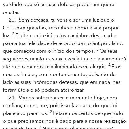
verdade que só as tuas defesas poderiam querer
ocultar.
20. Sem defesas, tu vens a ser uma luz que o
Céu, com gratidão, reconhece como a sua própria
2
luz.
Ela te conduzirá pelos caminhos designados
para a tua felicidade de acordo com o antigo plano,
3
que começou com o início dos tempos.
Os teus
seguidores unirão as suas luzes à tua e ela aumentará
4
até que o mundo seja iluminado com alegria.
E os
nossos irmãos, com contentamento, deixarão de
lado as suas incômodas defesas, que em nada lhes
foram úteis e só podiam aterrorizar.
21. Vamos antecipar esse momento hoje, com
confiança presente, pois isso faz parte do que foi
2
planejado para nós.
Estaremos certos de que tudo
o que precisamos nos é dado para a nossa realização
3
no dia de hoje.
Não vamos planejar como será