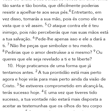
tão santa e tão bonita, que dificilmente poderias
4
resistir a ajoelhar-te aos seus pés.
Entretanto, em
vez disso, tomarás a sua mão, pois és como ele na
5
vista que o vê assim.
O ataque contra ele é teu
inimigo, pois não perceberás que nas suas mãos está
6
a tua salvação.
Pede-lhe apenas isso e ele a dará a
7
ti.
Não lhe peças que simbolize o teu medo.
8
9
Pedirias que o amor destruísse a si mesmo?
Ou
queres que ele seja revelado a ti e te liberte?
10. Hoje praticamos de uma forma que já
2
tentamos antes.
A tua prontidão está mais perto
agora e hoje virás para mais perto ainda da visão de
3
Cristo.
Se estiveres comprometido em alcançá-la,
4
terás sucesso hoje.
E uma vez que tiveres tido
sucesso, a tua vontade não estará mais disposta a
aceitar as testemunhas que os olhos do teu corpo