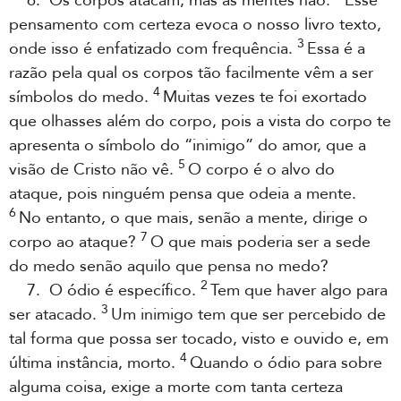
6. Os corpos atacam, mas as mentes não.
Esse
pensamento com certeza evoca o nosso livro texto,
3
onde isso é enfatizado com frequência.
Essa é a
razão pela qual os corpos tão facilmente vêm a ser
4
símbolos do medo.
Muitas vezes te foi exortado
que olhasses além do corpo, pois a vista do corpo te
apresenta o símbolo do “inimigo” do amor, que a
5
visão de Cristo não vê.
O corpo é o alvo do
ataque, pois ninguém pensa que odeia a mente.
6
No entanto, o que mais, senão a mente, dirige o
7
corpo ao ataque?
O que mais poderia ser a sede
do medo senão aquilo que pensa no medo?
2
7. O ódio é específico.
Tem que haver algo para
3
ser atacado.
Um inimigo tem que ser percebido de
tal forma que possa ser tocado, visto e ouvido e, em
4
última instância, morto.
Quando o ódio para sobre
alguma coisa, exige a morte com tanta certeza