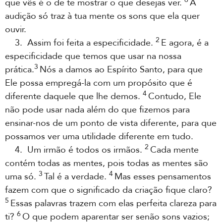
que vês é o de te mostrar o que desejas ver.
A
audição só traz à tua mente os sons que ela quer
ouvir.
2
3. Assim foi feita a especificidade.
E agora, é a
especificidade que temos que usar na nossa
3
prática.
Nós a damos ao Espírito Santo, para que
Ele possa empregá-la com um propósito que é
4
diferente daquele que lhe demos.
Contudo, Ele
não pode usar nada além do que fizemos para
ensinar-nos de um ponto de vista diferente, para que
possamos ver uma utilidade diferente em tudo.
2
4. Um irmão é todos os irmãos.
Cada mente
contém todas as mentes, pois todas as mentes são
3
4
uma só.
Tal é a verdade.
Mas esses pensamentos
fazem com que o significado da criação fique claro?
5
Essas palavras trazem com elas perfeita clareza para
6
ti?
O que podem aparentar ser senão sons vazios;