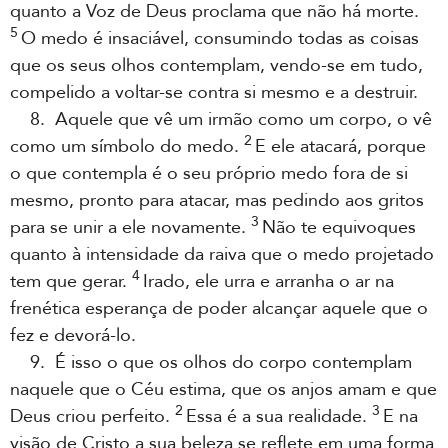
quanto a Voz de Deus proclama que não há morte.
5
O medo é insaciável, consumindo todas as coisas
que os seus olhos contemplam, vendo-se em tudo,
compelido a voltar-se contra si mesmo e a destruir.
8. Aquele que vê um irmão como um corpo, o vê
2
como um símbolo do medo.
E ele atacará, porque
o que contempla é o seu próprio medo fora de si
mesmo, pronto para atacar, mas pedindo aos gritos
3
para se unir a ele novamente.
Não te equivoques
quanto à intensidade da raiva que o medo projetado
4
tem que gerar.
Irado, ele urra e arranha o ar na
frenética esperança de poder alcançar aquele que o
fez e devorá-lo.
9. É isso o que os olhos do corpo contemplam
naquele que o Céu estima, que os anjos amam e que
2
3
Deus criou perfeito.
Essa é a sua realidade.
E na
visão de Cristo a sua beleza se reflete em uma forma