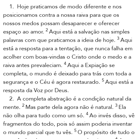
1. Hoje praticamos de modo diferente e nos
posicionamos contra a nossa raiva para que os
nossos medos possam desaparecer e oferecer
2
espaço ao amor.
Aqui está a salvação nas simples
3
palavras com que praticamos a ideia de hoje.
Aqui
está a resposta para a tentação, que nunca falha em
acolher com boas-vindas o Cristo onde o medo e a
4
raiva antes prevaleciam.
Aqui a Expiação se
completa, o mundo é deixado para trás com toda a
5
segurança e o Céu é agora restaurado.
Aqui está a
resposta da Voz por Deus.
2. A completa abstração é a condição natural da
2
3
mente.
Mas parte dela agora não é natural.
Ela
4
não olha para tudo como um só.
Ao invés disso, vê
fragmentos do todo, pois só assim poderia inventar
5
o mundo parcial que tu vês.
O propósito de tudo o
6