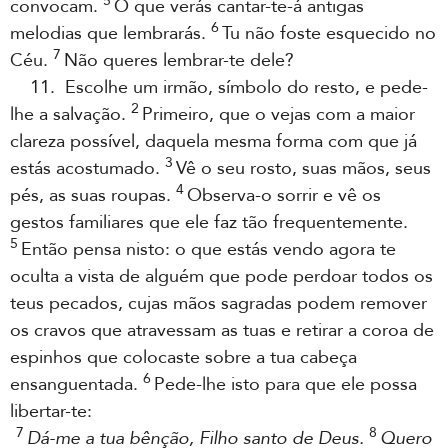
5
convocam.
O que verás cantar-te-á antigas
6
melodias que lembrarás.
Tu não foste esquecido no
7
Céu.
Não queres lembrar-te dele?
11. Escolhe um irmão, símbolo do resto, e pede-
2
lhe a salvação.
Primeiro, que o vejas com a maior
clareza possível, daquela mesma forma com que já
3
estás acostumado.
Vê o seu rosto, suas mãos, seus
4
pés, as suas roupas.
Observa-o sorrir e vê os
gestos familiares que ele faz tão frequentemente.
5
Então pensa nisto: o que estás vendo agora te
oculta a vista de alguém que pode perdoar todos os
teus pecados, cujas mãos sagradas podem remover
os cravos que atravessam as tuas e retirar a coroa de
espinhos que colocaste sobre a tua cabeça
6
ensanguentada.
Pede-lhe isto para que ele possa
libertar-te:
7
8
Dá-me a tua bênção, Filho santo de Deus.
Quero