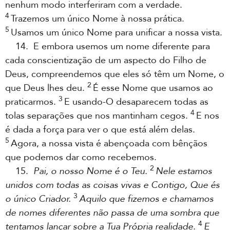
nenhum modo interferiram com a verdade.
4
Trazemos um único Nome à nossa prática.
5
Usamos um único Nome para unificar a nossa vista.
14. E embora usemos um nome diferente para
cada conscientização de um aspecto do Filho de
Deus, compreendemos que eles só têm um Nome, o
2
que Deus lhes deu.
É esse Nome que usamos ao
3
praticarmos.
E usando-O desaparecem todas as
4
tolas separações que nos mantinham cegos.
E nos
é dada a força para ver o que está além delas.
5
Agora, a nossa vista é abençoada com bênçãos
que podemos dar como recebemos.
2
15.
Pai, o nosso Nome é o Teu.
Nele estamos
unidos com todas as coisas vivas e Contigo, Que és
3
o único Criador.
Aquilo que fizemos e chamamos
de nomes diferentes não passa de uma sombra que
4
tentamos lançar sobre a Tua Própria realidade.
E