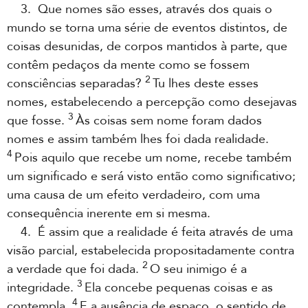
3. Que nomes são esses, através dos quais o
mundo se torna uma série de eventos distintos, de
coisas desunidas, de corpos mantidos à parte, que
contêm pedaços da mente como se fossem
2
consciências separadas?
Tu lhes deste esses
nomes, estabelecendo a percepção como desejavas
3
que fosse.
Às coisas sem nome foram dados
nomes e assim também lhes foi dada realidade.
4
Pois aquilo que recebe um nome, recebe também
um significado e será visto então como significativo;
uma causa de um efeito verdadeiro, com uma
consequência inerente em si mesma.
4. É assim que a realidade é feita através de uma
visão parcial, estabelecida propositadamente contra
2
a verdade que foi dada.
O seu inimigo é a
3
integridade.
Ela concebe pequenas coisas e as
4
contempla.
E a ausência de espaço, o sentido de