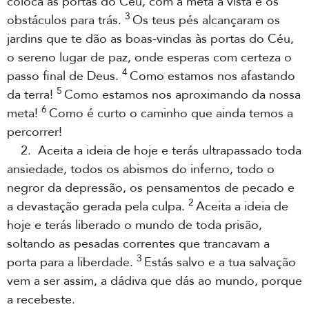
coloca às portas do Céu, com a meta à vista e os
3
obstáculos para trás.
Os teus pés alcançaram os
jardins que te dão as boas-vindas às portas do Céu,
o sereno lugar de paz, onde esperas com certeza o
4
passo final de Deus.
Como estamos nos afastando
5
da terra!
Como estamos nos aproximando da nossa
6
meta!
Como é curto o caminho que ainda temos a
percorrer!
2. Aceita a ideia de hoje e terás ultrapassado toda
ansiedade, todos os abismos do inferno, todo o
negror da depressão, os pensamentos de pecado e
2
a devastação gerada pela culpa.
Aceita a ideia de
hoje e terás liberado o mundo de toda prisão,
soltando as pesadas correntes que trancavam a
3
porta para a liberdade.
Estás salvo e a tua salvação
vem a ser assim, a dádiva que dás ao mundo, porque
a recebeste.