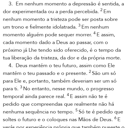
3. Em nenhum momento a depressão é sentida, a
2
dor experimentada ou a perda percebida.
Em
nenhum momento a tristeza pode ser posta sobre
3
um trono e fielmente idolatrada.
Em nenhum
4
momento alguém pode sequer morrer.
E assim,
cada momento dado a Deus ao passar, com o
próximo já Lhe tendo sido oferecido, é o tempo da
tua liberação da tristeza, da dor e da própria morte.
4. Deus mantém o teu futuro, assim como Ele
2
mantém o teu passado e o presente.
São um só
para Ele e, portanto, também deveriam ser um só
3
para ti.
No entanto, nesse mundo, o progresso
4
temporal ainda parece real.
E assim não te é
pedido que compreendas que realmente não há
5
nenhuma sequência no tempo.
Só te é pedido que
6
soltes o futuro e o coloques nas Mãos de Deus.
E
verás por experiência própria que também puseste o