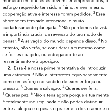
momento em que estes devem ser empreendidos, o
esforço requerido tem sido mínimo, e nem mesmo
3
cooperação ativa e interesse foram pedidos.
Essa
abordagem tem sido intencional e muito
4
cuidadosamente planejada.
Não perdemos de vista
a importância crucial da reversão do teu modo de
5
6
pensar.
A salvação do mundo depende disso.
No
entanto, não verás, se consideras a ti mesmo como
se fosses coagido, ou entregando-te ao
ressentimento e à oposição.
2. Essa é a nossa primeira tentativa de introduzir
2
uma estrutura.
Não a interpretes equivocadamente
como um esforço no sentido de exercer força ou
3
4
pressão.
Queres a salvação.
Queres ser feliz.
5
6
Queres paz.
Não a tens agora porque a tua mente
é totalmente indisciplinada e não podes distinguir
entre a alegria e o pesar, o prazer e a dor, o amor e o