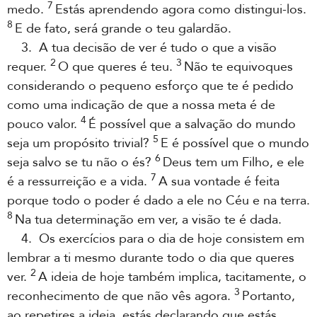
7
medo.
Estás aprendendo agora como distingui-los.
8
E de fato, será grande o teu galardão.
3. A tua decisão de ver é tudo o que a visão
2
3
requer.
O que queres é teu.
Não te equivoques
considerando o pequeno esforço que te é pedido
como uma indicação de que a nossa meta é de
4
pouco valor.
É possível que a salvação do mundo
5
seja um propósito trivial?
E é possível que o mundo
6
seja salvo se tu não o és?
Deus tem um Filho, e ele
7
é a ressurreição e a vida.
A sua vontade é feita
porque todo o poder é dado a ele no Céu e na terra.
8
Na tua determinação em ver, a visão te é dada.
4. Os exercícios para o dia de hoje consistem em
lembrar a ti mesmo durante todo o dia que queres
2
ver.
A ideia de hoje também implica, tacitamente, o
3
reconhecimento de que não vês agora.
Portanto,
ao repetires a ideia, estás declarando que estás