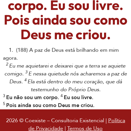
corpo. Eu sou livre.
Pois ainda sou como
Deus me criou.
1. (188) A paz de Deus está brilhando em mim
agora.
2
Eu me aquietarei e deixarei que a terra se aquiete
3
comigo.
E nessa quietude nós acharemos a paz de
4
Deus.
Ela está dentro do meu coração, que dá
testemunho do Próprio Deus.
3
4
Eu não sou um corpo.
Eu sou livre.
5
Pois ainda sou como Deus me criou.
2026 © Coexiste – Consultoria Existencial |
Política
de Privacidade
|
Termos de Uso