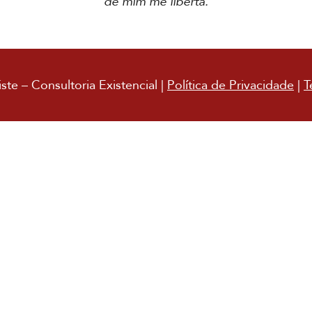
de mim me liberta.
te – Consultoria Existencial |
Política de Privacidade
|
T