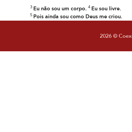
3
4
Eu não sou um corpo.
Eu sou livre.
5
Pois ainda sou como Deus me criou.
2026 © Coexis