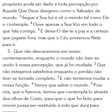
propósito pode ser dado a toda percepção por
Aquele Que Deus designou como o Salvador do
3
mundo.
Segue a Sua luz e vê o mundo tal como Ele
4
o contempla.
Ouve apenas a Sua Voz em tudo o
5
que fala contigo.
E deixa-O dar-te a paz e a certeza
que jogaste fora, mas que o Céu preservou Nele
para ti.
5. Que não descansemos em nosso
contentamento, enquanto o mundo não tiver se
2
unido à nossa percepção, que já foi mudada.
Que
não estejamos satisfeitos enquanto o perdão não
3
tiver se tornado completo.
E não tentemos mudar a
4
5
nossa função.
Temos que salvar o mundo.
Pois
nós, que o fizemos, temos que contemplá-lo através
dos olhos de Cristo, para que o que foi feito para
morrer possa ser restituído à vida que dura para