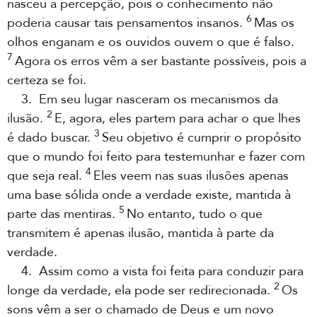
nasceu a percepção, pois o conhecimento não
6
poderia causar tais pensamentos insanos.
Mas os
olhos enganam e os ouvidos ouvem o que é falso.
7
Agora os erros vêm a ser bastante possíveis, pois a
certeza se foi.
3. Em seu lugar nasceram os mecanismos da
2
ilusão.
E, agora, eles partem para achar o que lhes
3
é dado buscar.
Seu objetivo é cumprir o propósito
que o mundo foi feito para testemunhar e fazer com
4
que seja real.
Eles veem nas suas ilusões apenas
uma base sólida onde a verdade existe, mantida à
5
parte das mentiras.
No entanto, tudo o que
transmitem é apenas ilusão, mantida à parte da
verdade.
4. Assim como a vista foi feita para conduzir para
2
longe da verdade, ela pode ser redirecionada.
Os
sons vêm a ser o chamado de Deus e um novo