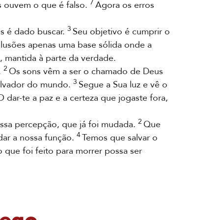
7
 ouvem o que é falso.
Agora os erros
3
es é dado buscar.
Seu objetivo é cumprir o
ilusões apenas uma base sólida onde a
, mantida à parte da verdade.
2
.
Os sons vêm a ser o chamado de Deus
3
alvador do mundo.
Segue a Sua luz e vê o
O dar-te a paz e a certeza que jogaste fora,
2
sa percepção, que já foi mudada.
Que
4
ar a nossa função.
Temos que salvar o
 que foi feito para morrer possa ser
cego.