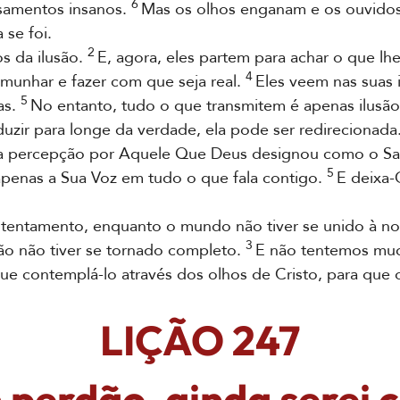
6
samentos insanos.
Mas os olhos enganam e os ouvidos
 se foi.
2
 da ilusão.
E, agora, eles partem para achar o que lh
4
emunhar e fazer com que seja real.
Eles veem nas suas 
5
as.
No entanto, tudo o que transmitem é apenas ilusão
uzir para longe da verdade, ela pode ser redirecionada
da percepção por Aquele Que Deus designou como o S
5
penas a Sua Voz em tudo o que fala contigo.
E deixa-
tamento, enquanto o mundo não tiver se unido à nos
3
ão não tiver se tornado completo.
E não tentemos mud
ue contemplá-lo através dos olhos de Cristo, para que o
LIÇÃO 247
perdão, ainda serei 