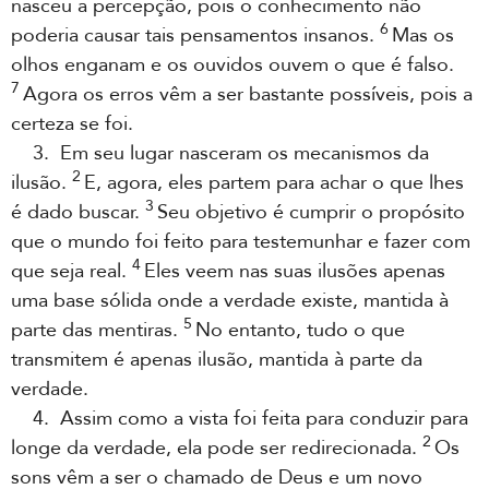
nasceu a percepção, pois o conhecimento não
6
poderia causar tais pensamentos insanos.
Mas os
olhos enganam e os ouvidos ouvem o que é falso.
7
Agora os erros vêm a ser bastante possíveis, pois a
certeza se foi.
3. Em seu lugar nasceram os mecanismos da
2
ilusão.
E, agora, eles partem para achar o que lhes
3
é dado buscar.
Seu objetivo é cumprir o propósito
que o mundo foi feito para testemunhar e fazer com
4
que seja real.
Eles veem nas suas ilusões apenas
uma base sólida onde a verdade existe, mantida à
5
parte das mentiras.
No entanto, tudo o que
transmitem é apenas ilusão, mantida à parte da
verdade.
4. Assim como a vista foi feita para conduzir para
2
longe da verdade, ela pode ser redirecionada.
Os
sons vêm a ser o chamado de Deus e um novo