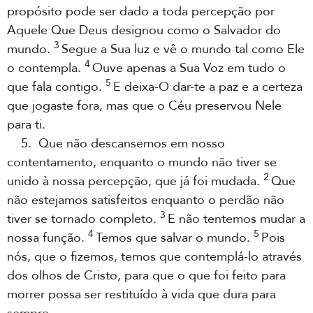
propósito pode ser dado a toda percepção por
Aquele Que Deus designou como o Salvador do
3
mundo.
Segue a Sua luz e vê o mundo tal como Ele
4
o contempla.
Ouve apenas a Sua Voz em tudo o
5
que fala contigo.
E deixa-O dar-te a paz e a certeza
que jogaste fora, mas que o Céu preservou Nele
para ti.
5. Que não descansemos em nosso
contentamento, enquanto o mundo não tiver se
2
unido à nossa percepção, que já foi mudada.
Que
não estejamos satisfeitos enquanto o perdão não
3
tiver se tornado completo.
E não tentemos mudar a
4
5
nossa função.
Temos que salvar o mundo.
Pois
nós, que o fizemos, temos que contemplá-lo através
dos olhos de Cristo, para que o que foi feito para
morrer possa ser restituído à vida que dura para