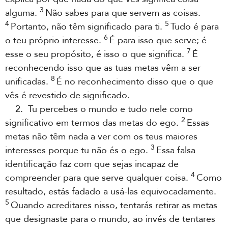
3
alguma.
Não sabes para que servem as coisas.
4
5
Portanto, não têm significado para ti.
Tudo é para
6
o teu próprio interesse.
É para isso que serve; é
7
esse o seu propósito, é isso o que significa.
É
reconhecendo isso que as tuas metas vêm a ser
8
unificadas.
É no reconhecimento disso que o que
vês é revestido de significado.
2. Tu percebes o mundo e tudo nele como
2
significativo em termos das metas do ego.
Essas
metas não têm nada a ver com os teus maiores
3
interesses porque tu não és o ego.
Essa falsa
identificação faz com que sejas incapaz de
4
compreender para que serve qualquer coisa.
Como
resultado, estás fadado a usá-las equivocadamente.
5
Quando acreditares nisso, tentarás retirar as metas
que designaste para o mundo, ao invés de tentares