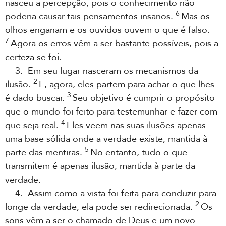
nasceu a percepção, pois o conhecimento não
6
poderia causar tais pensamentos insanos.
Mas os
olhos enganam e os ouvidos ouvem o que é falso.
7
Agora os erros vêm a ser bastante possíveis, pois a
certeza se foi.
3. Em seu lugar nasceram os mecanismos da
2
ilusão.
E, agora, eles partem para achar o que lhes
3
é dado buscar.
Seu objetivo é cumprir o propósito
que o mundo foi feito para testemunhar e fazer com
4
que seja real.
Eles veem nas suas ilusões apenas
uma base sólida onde a verdade existe, mantida à
5
parte das mentiras.
No entanto, tudo o que
transmitem é apenas ilusão, mantida à parte da
verdade.
4. Assim como a vista foi feita para conduzir para
2
longe da verdade, ela pode ser redirecionada.
Os
sons vêm a ser o chamado de Deus e um novo