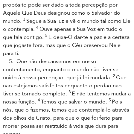
propósito pode ser dado a toda percepção por
Aquele Que Deus designou como o Salvador do
3
mundo.
Segue a Sua luz e vê o mundo tal como Ele
4
o contempla.
Ouve apenas a Sua Voz em tudo o
5
que fala contigo.
E deixa-O dar-te a paz e a certeza
que jogaste fora, mas que o Céu preservou Nele
para ti.
5. Que não descansemos em nosso
contentamento, enquanto o mundo não tiver se
2
unido à nossa percepção, que já foi mudada.
Que
não estejamos satisfeitos enquanto o perdão não
3
tiver se tornado completo.
E não tentemos mudar a
4
5
nossa função.
Temos que salvar o mundo.
Pois
nós, que o fizemos, temos que contemplá-lo através
dos olhos de Cristo, para que o que foi feito para
morrer possa ser restituído à vida que dura para