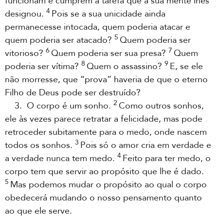
funcionam e cumprem a tarefa que a sua mente lhes
4
designou.
Pois se a sua unicidade ainda
permanecesse intocada, quem poderia atacar e
5
quem poderia ser atacado?
Quem poderia ser
6
7
vitorioso?
Quem poderia ser sua presa?
Quem
8
9
poderia ser vítima?
Quem o assassino?
E, se ele
não morresse, que “prova” haveria de que o eterno
Filho de Deus pode ser destruído?
2
3. O corpo é um sonho.
Como outros sonhos,
ele às vezes parece retratar a felicidade, mas pode
retroceder subitamente para o medo, onde nascem
3
todos os sonhos.
Pois só o amor cria em verdade e
4
a verdade nunca tem medo.
Feito para ter medo, o
corpo tem que servir ao propósito que lhe é dado.
5
Mas podemos mudar o propósito ao qual o corpo
obedecerá mudando o nosso pensamento quanto
ao que ele serve.