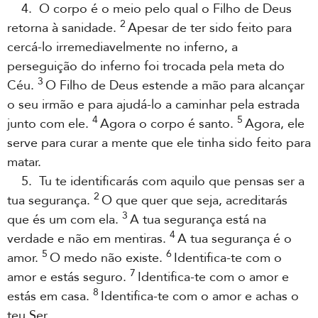
4. O corpo é o meio pelo qual o Filho de Deus
2
retorna à sanidade.
Apesar de ter sido feito para
cercá-lo irremediavelmente no inferno, a
perseguição do inferno foi trocada pela meta do
3
Céu.
O Filho de Deus estende a mão para alcançar
o seu irmão e para ajudá-lo a caminhar pela estrada
4
5
junto com ele.
Agora o corpo é santo.
Agora, ele
serve para curar a mente que ele tinha sido feito para
matar.
5. Tu te identificarás com aquilo que pensas ser a
2
tua segurança.
O que quer que seja, acreditarás
3
que és um com ela.
A tua segurança está na
4
verdade e não em mentiras.
A tua segurança é o
5
6
amor.
O medo não existe.
Identifica-te com o
7
amor e estás seguro.
Identifica-te com o amor e
8
estás em casa.
Identifica-te com o amor e achas o
teu Ser.