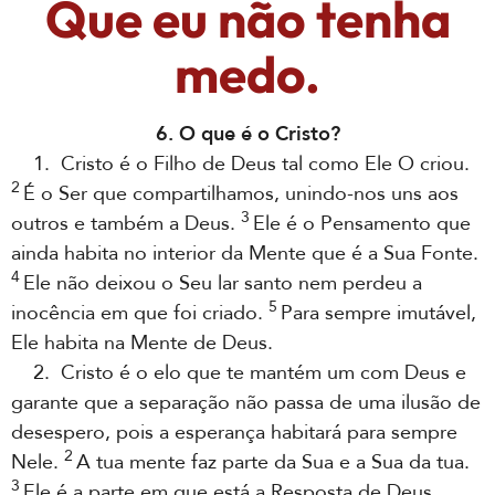
Que eu não tenha
medo.
6. O que é o Cristo?
1. Cristo é o Filho de Deus tal como Ele O criou.
2
É o Ser que compartilhamos, unindo-nos uns aos
3
outros e também a Deus.
Ele é o Pensamento que
ainda habita no interior da Mente que é a Sua Fonte.
4
Ele não deixou o Seu lar santo nem perdeu a
5
inocência em que foi criado.
Para sempre imutável,
Ele habita na Mente de Deus.
2. Cristo é o elo que te mantém um com Deus e
garante que a separação não passa de uma ilusão de
desespero, pois a esperança habitará para sempre
2
Nele.
A tua mente faz parte da Sua e a Sua da tua.
3
Ele é a parte em que está a Resposta de Deus,