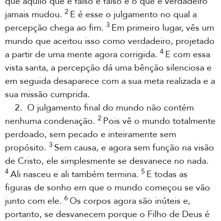
que aquilo que é falso é falso e o que é verdadeiro
2
jamais mudou.
E é esse o julgamento no qual a
3
percepção chega ao fim.
Em primeiro lugar, vês um
mundo que aceitou isso como verdadeiro, projetado
4
a partir de uma mente agora corrigida.
E com essa
vista santa, a percepção dá uma bênção silenciosa e
em seguida desaparece com a sua meta realizada e a
sua missão cumprida.
2. O julgamento final do mundo não contém
2
nenhuma condenação.
Pois vê o mundo totalmente
perdoado, sem pecado e inteiramente sem
3
propósito.
Sem causa, e agora sem função na visão
de Cristo, ele simplesmente se desvanece no nada.
4
5
Ali nasceu e ali também termina.
E todas as
figuras de sonho em que o mundo começou se vão
6
junto com ele.
Os corpos agora são inúteis e,
portanto, se desvanecem porque o Filho de Deus é