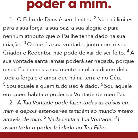
poder a mim.
2
1. O Filho de Deus é sem limites.
Não há limites
para a sua força, a sua paz, a sua alegria e para
nenhum atributo que o Pai lhe tenha dado na sua
3
criação.
O que é a sua vontade, junto com o seu
4
Criador e Redentor, não pode deixar de ser feito.
A
sua vontade santa jamais poderá ser negada, porque
o seu Pai ilumina a sua mente e coloca diante dela
toda a força e o amor que há na terra e no Céu.
5
6
Sou aquele a quem tudo isso é dado.
Sou aquele
em quem habita o poder da Vontade de meu Pai.
2.
A Tua Vontade pode fazer todas as coisas em
mim e depois estender-se também ao mundo inteiro
2
3
através de mim.
Nada limita a Tua Vontade.
E
assim todo o poder foi dado ao Teu Filho.