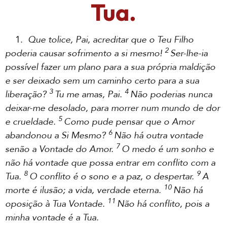
Tua.
1.
Que tolice, Pai, acreditar que o Teu Filho
2
poderia causar sofrimento a si mesmo!
Ser-lhe-ia
possível fazer um plano para a sua própria maldição
e ser deixado sem um caminho certo para a sua
3
4
liberação?
Tu me amas, Pai.
Não poderias nunca
deixar-me desolado, para morrer num mundo de dor
5
e crueldade.
Como pude pensar que o Amor
6
abandonou a Si Mesmo?
Não há outra vontade
7
senão a Vontade do Amor.
O medo é um sonho e
não há vontade que possa entrar em conflito com a
8
9
Tua.
O conflito é o sono e a paz, o despertar.
A
10
morte é ilusão; a vida, verdade eterna.
Não há
11
oposição à Tua Vontade.
Não há conflito, pois a
minha vontade é a Tua.