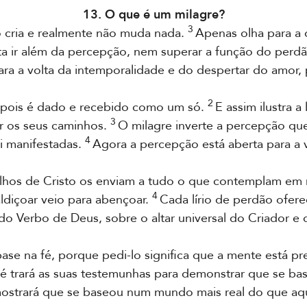
13. O que é um milagre?
3
o cria e realmente não muda nada.
Apenas olha para a
ta ir além da percepção, nem superar a função do perd
ara a volta da intemporalidade e do despertar do amor
2
 pois é dado e recebido como um só.
E assim ilustra
3
r os seus caminhos.
O milagre inverte a percepção que
4
li manifestadas.
Agora a percepção está aberta para a
lhos de Cristo os enviam a tudo o que contemplam em 
4
aldiçoar veio para abençoar.
Cada lírio de perdão ofere
o Verbo de Deus, sobre o altar universal do Criador e da
se na fé, porque pedi-lo significa que a mente está p
fé trará as suas testemunhas para demonstrar que se ba
e e mostrará que se baseou num mundo mais real do que 