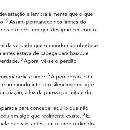
 devastação e lembra à mente que o que
5
ão.
Assim, permanece nos limites do
, pois o medo tem que desaparecer com o
 a lei da verdade que o mundo não obedece
 antes estava de cabeça para baixo, e
5
 verdade.
Agora, vê-se o perdão
3
misericórdia e amor.
A percepção está
ce ao mundo inteiro o silencioso milagre
 criação, à luz da pureza perfeita e da
reparada para conceber aquilo que não
3
seou em algo que realmente existe.
E,
aquele que vias antes, um mundo redimido