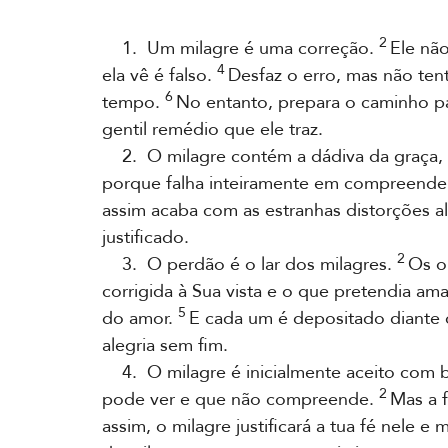
2
1. Um milagre é uma correção.
Ele nã
4
ela vê é falso.
Desfaz o erro, mas não ten
6
tempo.
No entanto, prepara o caminho p
gentil remédio que ele traz.
2. O milagre contém a dádiva da graça,
porque falha inteiramente em compreende
assim acaba com as estranhas distorções a
justificado.
2
3. O perdão é o lar dos milagres.
Os o
corrigida à Sua vista e o que pretendia am
5
do amor.
E cada um é depositado diante d
alegria sem fim.
4. O milagre é inicialmente aceito com ba
2
pode ver e que não compreende.
Mas a 
assim, o milagre justificará a tua fé nel