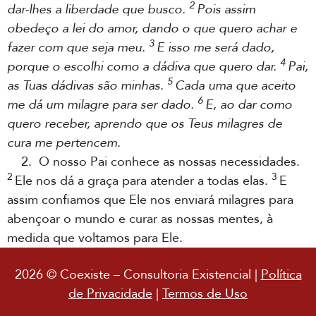
2
dar-lhes a liberdade que busco.
Pois assim
obedeço a lei do amor, dando o que quero achar e
3
fazer com que seja meu.
E isso me será dado,
4
porque o escolhi como a dádiva que quero dar.
Pai,
5
as Tuas dádivas são minhas.
Cada uma que aceito
6
me dá um milagre para ser dado.
E, ao dar como
quero receber, aprendo que os Teus milagres de
cura me pertencem.
2. O nosso Pai conhece as nossas necessidades.
2
3
Ele nos dá a graça para atender a todas elas.
E
assim confiamos que Ele nos enviará milagres para
abençoar o mundo e curar as nossas mentes, à
medida que voltamos para Ele.
2026 © Coexiste – Consultoria Existencial |
Política
de Privacidade
|
Termos de Uso