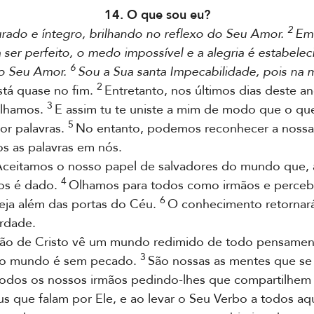
14. O que sou eu?
2
urado e íntegro, brilhando no reflexo do Seu Amor.
Em 
er perfeito, o medo impossível e a alegria é estabele
6
 o Seu Amor.
Sou a Sua santa Impecabilidade, pois na m
2
tá quase no fim.
Entretanto, nos últimos dias deste a
3
ilhamos.
E assim tu te uniste a mim de modo que o qu
5
or palavras.
No entanto, podemos reconhecer a nossa 
os as palavras em nós.
ceitamos o nosso papel de salvadores do mundo que, 
4
nos é dado.
Olhamos para todos como irmãos e perceb
6
ja além das portas do Céu.
O conhecimento retornará
rdade.
isão de Cristo vê um mundo redimido de todo pensame
3
 o mundo é sem pecado.
São nossas as mentes que 
dos os nossos irmãos pedindo-lhes que compartilhem 
que falam por Ele, e ao levar o Seu Verbo a todos aq