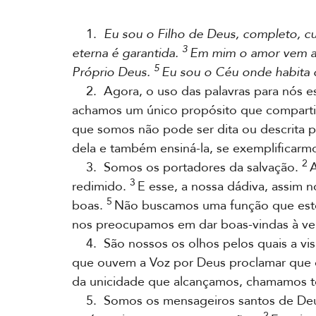
1.
Eu sou o Filho de Deus, completo, c
3
eterna é garantida.
Em mim o amor vem a s
5
Próprio Deus.
Eu sou o Céu onde habita
2. Agora, o uso das palavras para nós es
achamos um único propósito que compart
que somos não pode ser dita ou descrita p
dela e também ensiná-la, se exemplificarm
2
3. Somos os portadores da salvação.
A
3
redimido.
E esse, a nossa dádiva, assim 
5
boas.
Não buscamos uma função que este
nos preocupamos em dar boas-vindas à ve
4. São nossos os olhos pelos quais a v
que ouvem a Voz por Deus proclamar que
da unicidade que alcançamos, chamamos to
5. Somos os mensageiros santos de Deus 
2