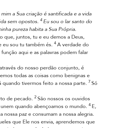
mim a Sua criação é santificada e a vida
4
cida sem opostos.
Eu sou o lar santo do
inha pureza habita a Sua Própria.
no que, juntos, tu e eu demos a Deus,
4
e eu sou tu também és.
A verdade do
função aqui e as palavras podem falar
através do nosso perdão conjunto, é
emos todas as coisas como benignas e
7
 quando tivermos feito a nossa parte.
Só
2
nto de pecado.
São nossos os ouvidos
4
se unem quando abençoamos o mundo.
E,
a nossa paz e consumam a nossa alegria.
ueles que Ele nos envia, aprendemos que