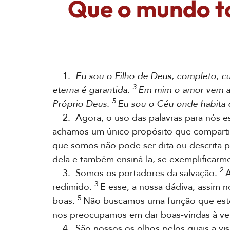
Que o mundo to
1.
Eu sou o Filho de Deus, completo, c
3
eterna é garantida.
Em mim o amor vem a s
5
Próprio Deus.
Eu sou o Céu onde habita
2. Agora, o uso das palavras para nós es
achamos um único propósito que compart
que somos não pode ser dita ou descrita p
dela e também ensiná-la, se exemplificarm
2
3. Somos os portadores da salvação.
A
3
redimido.
E esse, a nossa dádiva, assim 
5
boas.
Não buscamos uma função que este
nos preocupamos em dar boas-vindas à ve
4. São nossos os olhos pelos quais a v