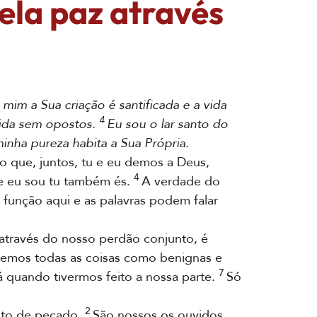
ela paz através
mim a Sua criação é santificada e a vida
4
cida sem opostos.
Eu sou o lar santo do
inha pureza habita a Sua Própria.
no que, juntos, tu e eu demos a Deus,
4
e eu sou tu também és.
A verdade do
função aqui e as palavras podem falar
através do nosso perdão conjunto, é
emos todas as coisas como benignas e
7
 quando tivermos feito a nossa parte.
Só
2
nto de pecado.
São nossos os ouvidos