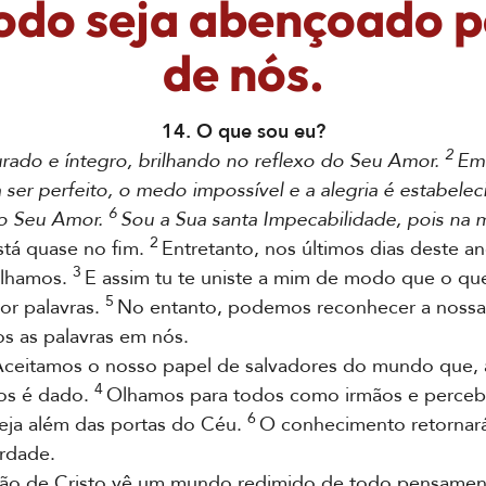
do seja abençoado p
de nós.
14. O que sou eu?
2
urado e íntegro, brilhando no reflexo do Seu Amor.
Em 
er perfeito, o medo impossível e a alegria é estabele
6
 o Seu Amor.
Sou a Sua santa Impecabilidade, pois na m
2
tá quase no fim.
Entretanto, nos últimos dias deste a
3
ilhamos.
E assim tu te uniste a mim de modo que o qu
5
or palavras.
No entanto, podemos reconhecer a nossa 
os as palavras em nós.
ceitamos o nosso papel de salvadores do mundo que, 
4
nos é dado.
Olhamos para todos como irmãos e perceb
6
ja além das portas do Céu.
O conhecimento retornará
rdade.
isão de Cristo vê um mundo redimido de todo pensame