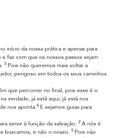
o início da nossa prática e apenas para
 e faz com que os nossos passos sejam
5
a.
Pois não queremos mais voltar a
uidor, perigoso em todos os seus caminhos
m que percorrer no final, pois esse é o
na verdade, já está aqui; já está nos
6
de nos aponta.
E sejamos guias para
2
a servir à função da salvação.
A nós é
5
ue buscamos, e não o nosso.
Pois não