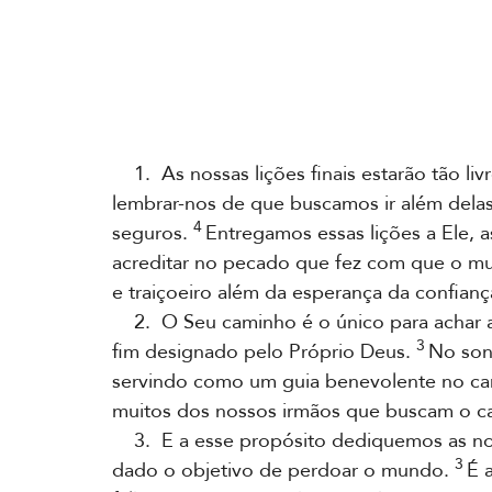
1. As nossas lições finais estarão tão liv
lembrar-nos de que buscamos ir além dela
4
seguros.
Entregamos essas lições a Ele, 
acreditar no pecado que fez com que o mu
e traiçoeiro além da esperança da confianç
2. O Seu caminho é o único para achar 
3
fim designado pelo Próprio Deus.
No son
servindo como um guia benevolente no ca
muitos dos nossos irmãos que buscam o c
3. E a esse propósito dediquemos as noss
3
dado o objetivo de perdoar o mundo.
É 