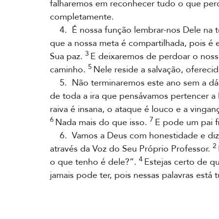
falharemos em reconhecer tudo o que pe
completamente.
4. É nossa função lembrar-nos Dele na ter
que a nossa meta é compartilhada, pois é
3
Sua paz.
E deixaremos de perdoar o noss
5
caminho.
Nele reside a salvação, ofereci
5. Não terminaremos este ano sem a dádi
de toda a ira que pensávamos pertencer 
raiva é insana, o ataque é louco e a vingan
6
7
Nada mais do que isso.
E pode um pai f
6. Vamos a Deus com honestidade e dize
2
através da Voz do Seu Próprio Professor.
4
o que tenho é dele?”.
Estejas certo de qu
jamais pode ter, pois nessas palavras está