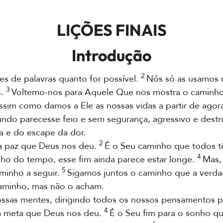
LIÇÕES FINAIS
Introdução
2
res de palavras quanto for possível.
Nós só as usamos n
3
s.
Voltemo-nos para Aquele Que nos mostra o caminho
assim como damos a Ele as nossas vidas a partir de agor
ndo parecesse feio e sem segurança, agressivo e destr
a e do escape da dor.
2
a paz que Deus nos deu.
É o Seu caminho que todos tê
4
ho do tempo, esse fim ainda parece estar longe.
Mas, 
5
minho a seguir.
Sigamos juntos o caminho que a verda
aminho, mas não o acham.
as mentes, dirigindo todos os nossos pensamentos par
4
a meta que Deus nos deu.
É o Seu fim para o sonho q