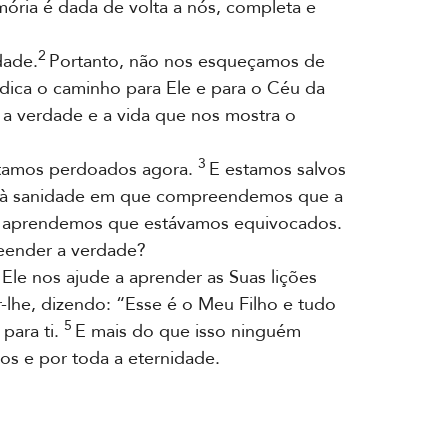
ória é dada de volta a nós, completa e
2
dade.
Portanto, não nos esqueçamos de
dica o caminho para Ele e para o Céu da
 a verdade e a vida que nos mostra o
3
tamos perdoados agora.
E estamos salvos
s à sanidade em que compreendemos que a
e aprendemos que estávamos equivocados.
reender a verdade?
 nos ajude a aprender as Suas lições
-lhe, dizendo: “Esse é o Meu Filho e tudo
5
para ti.
E mais do que isso ninguém
pos e por toda a eternidade.