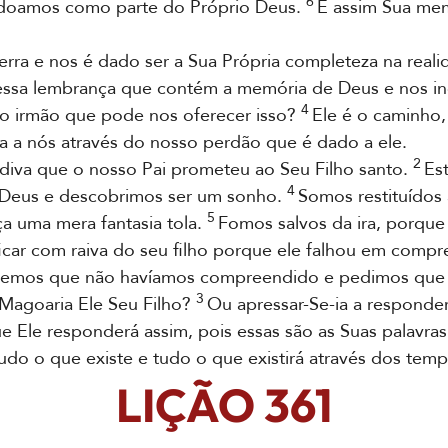
6
rdoamos como parte do Próprio Deus.
E assim Sua mem
ra e nos é dado ser a Sua Própria completeza na reali
 essa lembrança que contém a memória de Deus e nos in
4
o irmão que pode nos oferecer isso?
Ele é o caminho,
da a nós através do nosso perdão que é dado a ele.
2
va que o nosso Pai prometeu ao Seu Filho santo.
Es
4
a Deus e descobrimos ser um sonho.
Somos restituído
5
ça uma mera fantasia tola.
Fomos salvos da ira, porqu
icar com raiva do seu filho porque ele falhou em comp
mos que não havíamos compreendido e pedimos que Ele
3
Magoaria Ele Seu Filho?
Ou apressar-Se-ia a responder
e Ele responderá assim, pois essas são as Suas palavras 
 tudo o que existe e tudo o que existirá através dos tem
LIÇÃO 361