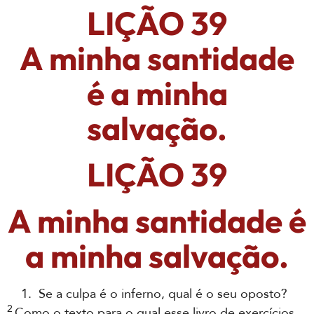
LIÇÃO 39
A minha santidade
é a minha
salvação.
LIÇÃO 39
A minha santidade é
a minha salvação.
1. Se a culpa é o inferno, qual é o seu oposto?
2
Como o texto para o qual esse livro de exercícios