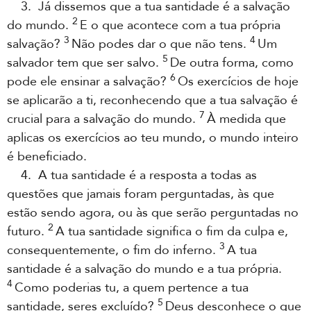
3. Já dissemos que a tua santidade é a salvação
2
do mundo.
E o que acontece com a tua própria
3
4
salvação?
Não podes dar o que não tens.
Um
5
salvador tem que ser salvo.
De outra forma, como
6
pode ele ensinar a salvação?
Os exercícios de hoje
se aplicarão a ti, reconhecendo que a tua salvação é
7
crucial para a salvação do mundo.
À medida que
aplicas os exercícios ao teu mundo, o mundo inteiro
é beneficiado.
4. A tua santidade é a resposta a todas as
questões que jamais foram perguntadas, às que
estão sendo agora, ou às que serão perguntadas no
2
futuro.
A tua santidade significa o fim da culpa e,
3
consequentemente, o fim do inferno.
A tua
santidade é a salvação do mundo e a tua própria.
4
Como poderias tu, a quem pertence a tua
5
santidade, seres excluído?
Deus desconhece o que