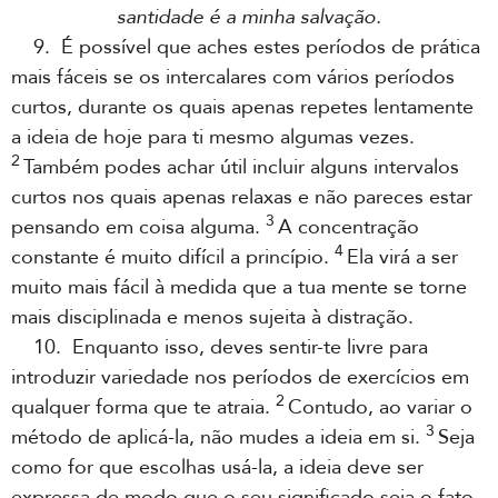
santidade é a minha salvação.
9. É possível que aches estes períodos de prática
mais fáceis se os intercalares com vários períodos
curtos, durante os quais apenas repetes lentamente
a ideia de hoje para ti mesmo algumas vezes.
2
Também podes achar útil incluir alguns intervalos
curtos nos quais apenas relaxas e não pareces estar
3
pensando em coisa alguma.
A concentração
4
constante é muito difícil a princípio.
Ela virá a ser
muito mais fácil à medida que a tua mente se torne
mais disciplinada e menos sujeita à distração.
10. Enquanto isso, deves sentir-te livre para
introduzir variedade nos períodos de exercícios em
2
qualquer forma que te atraia.
Contudo, ao variar o
3
método de aplicá-la, não mudes a ideia em si.
Seja
como for que escolhas usá-la, a ideia deve ser
expressa de modo que o seu significado seja o fato