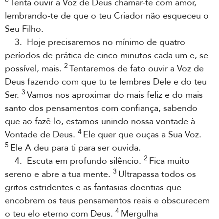
Tenta ouvir a Voz de Deus chamar-te com amor,
lembrando-te de que o teu Criador não esqueceu o
Seu Filho.
3. Hoje precisaremos no mínimo de quatro
períodos de prática de cinco minutos cada um e, se
2
possível, mais.
Tentaremos de fato ouvir a Voz de
Deus fazendo com que tu te lembres Dele e do teu
3
Ser.
Vamos nos aproximar do mais feliz e do mais
santo dos pensamentos com confiança, sabendo
que ao fazê-lo, estamos unindo nossa vontade à
4
Vontade de Deus.
Ele quer que ouças a Sua Voz.
5
Ele A deu para ti para ser ouvida.
2
4. Escuta em profundo silêncio.
Fica muito
3
sereno e abre a tua mente.
Ultrapassa todos os
gritos estridentes e as fantasias doentias que
encobrem os teus pensamentos reais e obscurecem
4
o teu elo eterno com Deus.
Mergulha