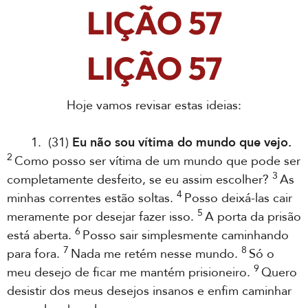
LIÇÃO 57
LIÇÃO 57
Hoje vamos revisar estas ideias:
1. (31)
Eu não sou vítima do mundo que vejo.
2
Como posso ser vítima de um mundo que pode ser
3
completamente desfeito, se eu assim escolher?
As
4
minhas correntes estão soltas.
Posso deixá-las cair
5
meramente por desejar fazer isso.
A porta da prisão
6
está aberta.
Posso sair simplesmente caminhando
7
8
para fora.
Nada me retém nesse mundo.
Só o
9
meu desejo de ficar me mantém prisioneiro.
Quero
desistir dos meus desejos insanos e enfim caminhar