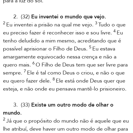
para a luz do sol.
2. (32)
Eu inventei o mundo que vejo.
2
3
Eu inventei a prisão na qual me vejo.
Tudo o que
4
eu preciso fazer é reconhecer isso e sou livre.
Eu
tenho deludido a mim mesmo, acreditando que é
5
possível aprisionar o Filho de Deus.
Eu estava
amargamente equivocado nessa crença e não a
6
quero mais.
O Filho de Deus tem que ser livre para
7
sempre.
Ele é tal como Deus o criou, e não o que
8
eu quero fazer dele.
Ele está onde Deus quer que
esteja, e não onde eu pensava mantê-lo prisioneiro.
3. (33)
Existe um outro modo de olhar o
mundo.
2
Já que o propósito do mundo não é aquele que eu
lhe atribuí, deve haver um outro modo de olhar para