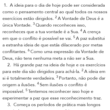
1. A ideia para o dia de hoje pode ser considerada
como o pensamento central ao qual todos os nossos
2
exercícios estão dirigidos.
A Vontade de Deus é a
3
única Vontade.
Quando reconheces isso,
4
reconheces que a tua vontade é a Sua.
A crença
5
em que o conflito é possível se vai.
A paz substitui
a estranha ideia de que estás dilacerado por metas
6
conflitantes.
Como uma expressão da Vontade de
Deus, não tens nenhuma meta a não ser a Sua.
2. Há grande paz na ideia de hoje e os exercícios
2
para este dia são dirigidos para achá-la.
A ideia em
3
si é totalmente verdadeira.
Portanto, não pode dar
4
origem a ilusões.
Sem ilusões o conflito é
5
impossível.
Tentemos reconhecer isso hoje e
experimentar a paz que esse reconhecimento traz.
3. Começa os períodos de prática mais longos