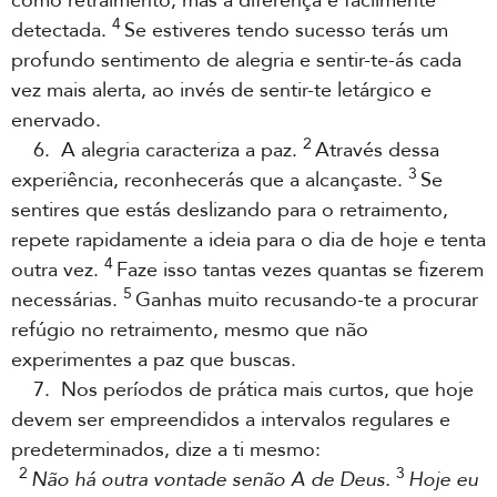
como retraimento, mas a diferença é facilmente
4
detectada.
Se estiveres tendo sucesso terás um
profundo sentimento de alegria e sentir-te-ás cada
vez mais alerta, ao invés de sentir-te letárgico e
enervado.
2
6. A alegria caracteriza a paz.
Através dessa
3
experiência, reconhecerás que a alcançaste.
Se
sentires que estás deslizando para o retraimento,
repete rapidamente a ideia para o dia de hoje e tenta
4
outra vez.
Faze isso tantas vezes quantas se fizerem
5
necessárias.
Ganhas muito recusando-te a procurar
refúgio no retraimento, mesmo que não
experimentes a paz que buscas.
7. Nos períodos de prática mais curtos, que hoje
devem ser empreendidos a intervalos regulares e
predeterminados, dize a ti mesmo:
2
3
Não há outra vontade senão A de Deus.
Hoje eu