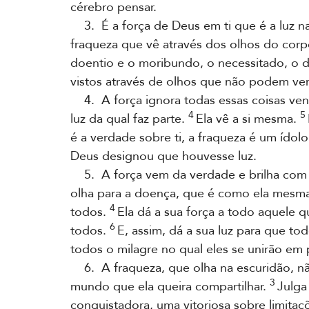
cérebro pensar.
3. É a força de Deus em ti que é a luz n
fraqueza que vê através dos olhos do corp
doentio e o moribundo, o necessitado, o d
vistos através de olhos que não podem ve
4. A força ignora todas essas coisas ven
4
5
luz da qual faz parte.
Ela vê a si mesma.
é a verdade sobre ti, a fraqueza é um ídol
Deus designou que houvesse luz.
5. A força vem da verdade e brilha com a 
olha para a doença, que é como ela mesm
4
todos.
Ela dá a sua força a todo aquele q
6
todos.
E, assim, dá a sua luz para que t
todos o milagre no qual eles se unirão em
6. A fraqueza, que olha na escuridão, n
3
mundo que ela queira compartilhar.
Julga
conquistadora, uma vitoriosa sobre limit