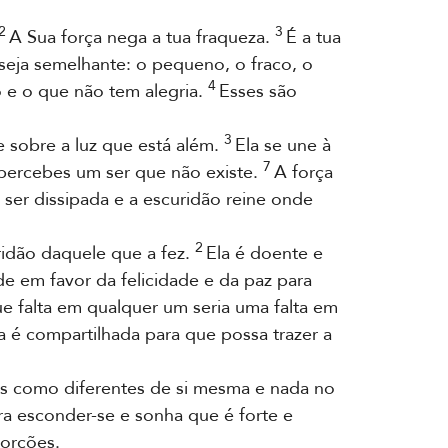
2
3
A Sua força nega a tua fraqueza.
É a tua
seja semelhante: o pequeno, o fraco, o
4
o e o que não tem alegria.
Esses são
3
 sobre a luz que está além.
Ela se une à
7
percebes um ser que não existe.
A força
 ser dissipada e a escuridão reine onde
2
ridão daquele que a fez.
Ela é doente e
e em favor da felicidade e da paz para
e falta em qualquer um seria uma falta em
a é compartilhada para que possa trazer a
s como diferentes de si mesma e nada no
a esconder-se e sonha que é forte e
porções.