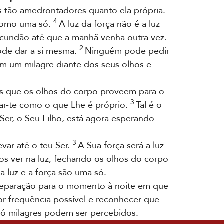
 tão amedrontadores quanto ela própria.
4
 como uma só.
A luz da força não é a luz
scuridão até que a manhã venha outra vez.
2
pode dar a si mesma.
Ninguém pode pedir
em um milagre diante dos seus olhos e
vãs que os olhos do corpo proveem para o
3
çar-te como o que Lhe é próprio.
Tal é o
Ser, o Seu Filho, está agora esperando
3
evar até o teu Ser.
A Sua força será a luz
s ver na luz, fechando os olhos do corpo
 luz e a força são uma só.
eparação para o momento à noite em que
or frequência possível e reconhecer que
só milagres podem ser percebidos.