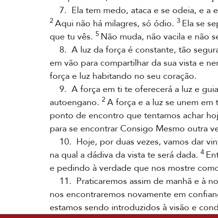
7. Ela tem medo, ataca e se odeia, e a e
2
3
Aqui não há milagres, só ódio.
Ela se se
5
que tu vês.
Não muda, não vacila e não s
8. A luz da força é constante, tão segura
em vão para compartilhar da sua vista e n
força e luz habitando no seu coração.
9. A força em ti te oferecerá a luz e gui
2
autoengano.
A força e a luz se unem em 
ponto de encontro que tentamos achar hoje
para se encontrar Consigo Mesmo outra ve
10. Hoje, por duas vezes, vamos dar vint
4
na qual a dádiva da vista te será dada.
Ent
e pedindo à verdade que nos mostre como 
11. Praticaremos assim de manhã e à no
nos encontraremos novamente em confian
estamos sendo introduzidos à visão e cond