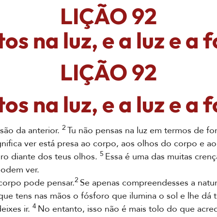
LIÇÃO 92
os na luz, e a luz e a
LIÇÃO 92
os na luz, e a luz e a
2
são da anterior.
Tu não pensas na luz em termos de for
gnifica ver está presa ao corpo, aos olhos do corpo e a
5
o diante dos teus olhos.
Essa é uma das muitas cren
podem ver.
2
orpo pode pensar.
Se apenas compreendesses a natur
ue tens nas mãos o fósforo que ilumina o sol e lhe dá
4
eixes ir.
No entanto, isso não é mais tolo do que acre