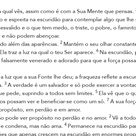
a qual vês, assim como é com a Sua Mente que pensas.
o e espreita na escuridão para contemplar algo que lhe 
esvalido e o que tem medo, o triste, o pobre, o famint
r e não podem abençoar.
2
do além das aparências.
Mantém o seu olhar constante
6
Ela traz a luz na qual o teu Ser aparece.
Na escuridão, 
o falsamente venerado e adorado para que a força possa
luz que a sua Fonte lhe deu; a fraqueza reflete a escu
3
a.
A verdade é um salvador e só pode exercer a vontad
5
ue pede, suprindo a todos sem limites.
Ela vê que o qu
7
odos possam ver e beneficiar-se como um só.
A sua forç
 propósito, em perdão e em amor.
2
ão pode ver propósito no perdão e no amor.
Vê a todo
4
 e condena, mas não ama.
Permanece na escuridão par
ações que apenas crescem na escuridão em enormes pro