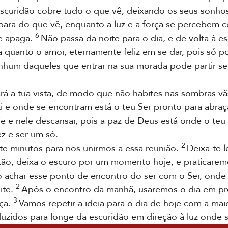
scuridão cobre tudo o que vê, deixando os seus sonhos
para do que vê, enquanto a luz e a força se percebem
6
e apaga.
Não passa da noite para o dia, e de volta à e
 quanto o amor, eternamente feliz em se dar, pois só 
enhum daqueles que entrar na sua morada pode partir s
ará a tua vista, de modo que não habites nas sombras 
ti e onde se encontram está o teu Ser pronto para abra
 e nele descansar, pois a paz de Deus está onde o teu 
z e ser um só.
2
e minutos para nos unirmos a essa reunião.
Deixa-te l
ão, deixa o escuro por um momento hoje, e praticaremo
achar esse ponto de encontro do ser com o Ser, onde a
2
ite.
Após o encontro da manhã, usaremos o dia em pr
3
ça.
Vamos repetir a ideia para o dia de hoje com a mai
uzidos para longe da escuridão em direção à luz onde 