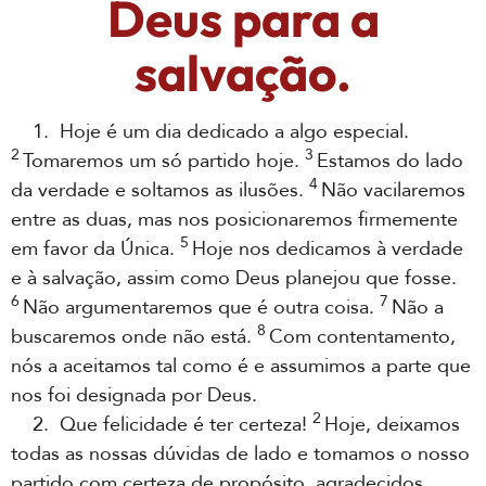
Deus para a
salvação.
1. Hoje é um dia dedicado a algo especial.
2
3
Tomaremos um só partido hoje.
Estamos do lado
4
da verdade e soltamos as ilusões.
Não vacilaremos
entre as duas, mas nos posicionaremos firmemente
5
em favor da Única.
Hoje nos dedicamos à verdade
e à salvação, assim como Deus planejou que fosse.
6
7
Não argumentaremos que é outra coisa.
Não a
8
buscaremos onde não está.
Com contentamento,
nós a aceitamos tal como é e assumimos a parte que
nos foi designada por Deus.
2
2. Que felicidade é ter certeza!
Hoje, deixamos
todas as nossas dúvidas de lado e tomamos o nosso
partido com certeza de propósito, agradecidos