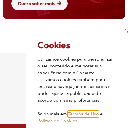
Quero saber mais
Cookies
Utilizamos cookies para personalizar
Contato
o seu conteúdo e melhorar sua
experiência com a Coexiste.
Coexiste
Utilizamos cookies também para
(11) 93314-2211
analisar a navegação dos usuários e
contato@coexiste.com.br
poder ajustar a publicidade de
acordo com suas preferências.
Palestras e Treinamentos
(11) 98133-6438
Saiba mais em
Termos de Uso
e
Política de Cookies