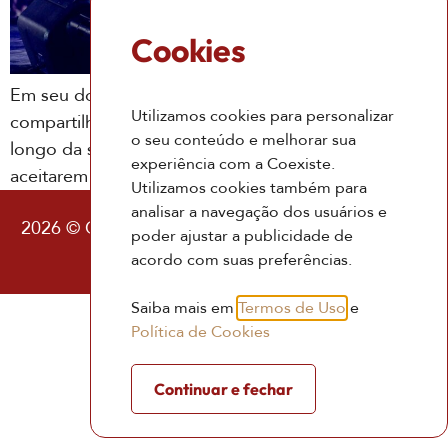
Cookies
Em seu documentário mais recente, a cantora Pink
Utilizamos cookies para personalizar
compartilha os aprendizados que vem tendo ao
o seu conteúdo e melhorar sua
longo da sua vida, e encoraja as pessoas se
experiência com a Coexiste.
aceitarem
Utilizamos cookies também para
analisar a navegação dos usuários e
2026 © Coexiste – Consultoria Existencial |
Política
poder ajustar a publicidade de
de Privacidade
|
Termos de Uso
acordo com suas preferências.
Saiba mais em
Termos de Uso
e
Política de Cookies
Continuar e fechar