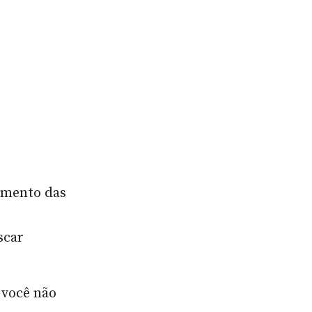
tamento das
scar
 você não