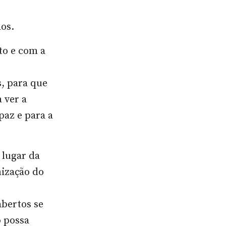
os.
to e com a
, para que
 ver a
paz e para a
 lugar da
nização do
abertos se
o possa