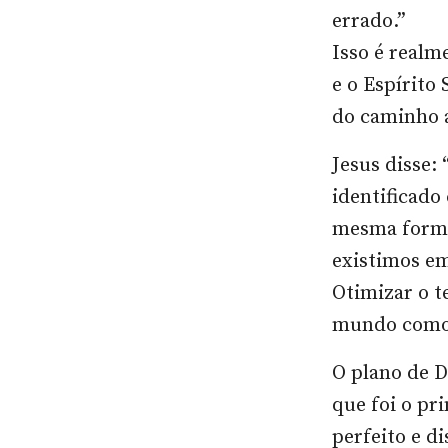
errado.”
Isso é realm
e o Espírito 
do caminho a
Jesus disse:
identificado
mesma forma
existimos e
Otimizar o t
mundo como 
O plano de D
que foi o pr
perfeito e d