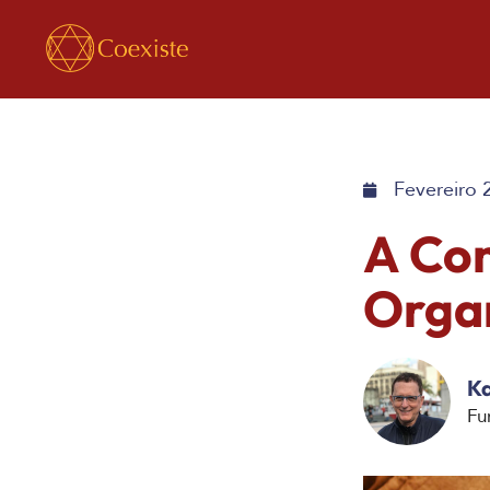
Fevereiro 
A Con
Orga
Ka
Fu