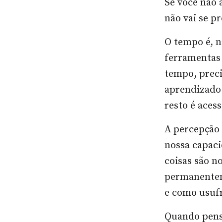
Se você não 
não vai se pr
O tempo é, n
ferramentas 
tempo, preci
aprendizado 
resto é acess
A percepção 
nossa capaci
coisas são n
permanenteme
e como usufr
Quando pens