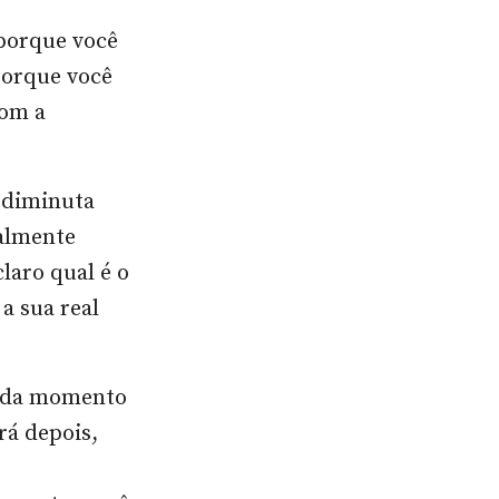
 porque você
porque você
com a
 diminuta
ealmente
laro qual é o
a sua real
cada momento
rá depois,