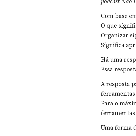
podcast Não D
Com base em
O que signif
Organizar si
Significa ap
Há uma resp
Essa respost
A resposta p
ferramentas
Para o máxi
ferramentas
Uma forma d