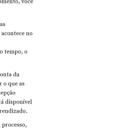
momento, você
jas
e acontece no
do tempo, o
conta da
r o que as
cepção
á disponível
prendizado.
 processo,