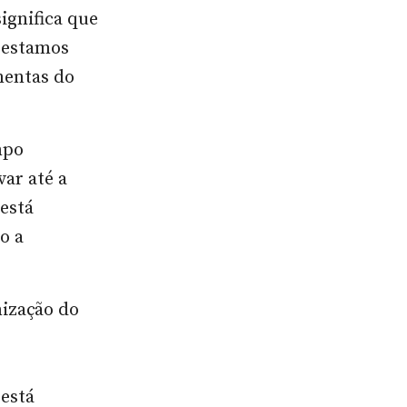
ignifica que
e estamos
mentas do
mpo
ar até a
está
o a
mização do
 está