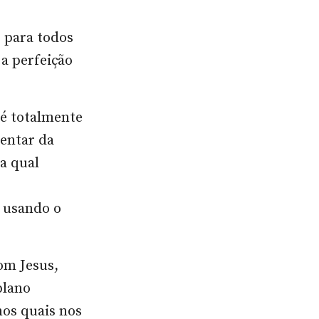
 para todos
 a perfeição
 é totalmente
ientar da
a qual
, usando o
om Jesus,
plano
nos quais nos