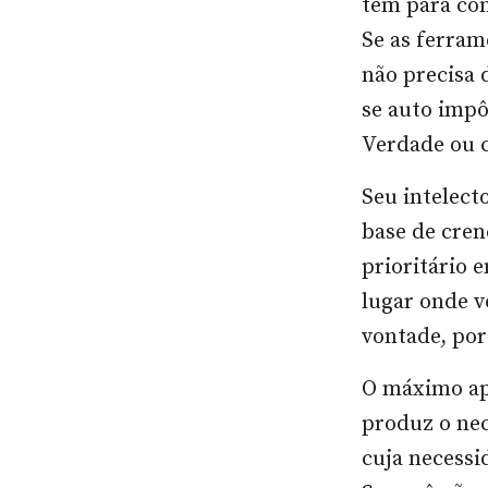
tem para con
Se as ferram
não precisa 
se auto imp
Verdade ou 
Seu intelect
base de cren
prioritário 
lugar onde v
vontade, por
O máximo ap
produz o nec
cuja necessi