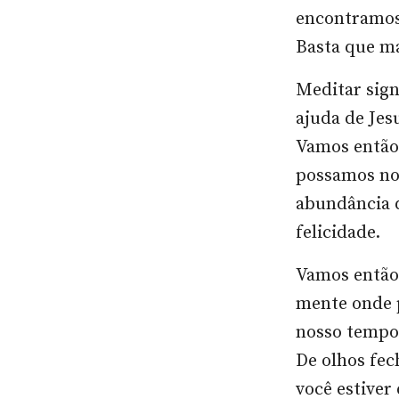
encontramo
Basta que m
Meditar sign
ajuda de Jes
Vamos então 
possamos nos
abundância d
felicidade.
Vamos então
mente onde p
nosso tempo
De olhos fec
você estiver