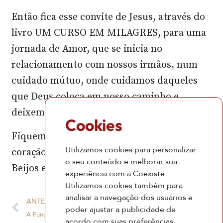
Então fica esse convite de Jesus, através do
livro UM CURSO EM MILAGRES, para uma
jornada de Amor, que se inicia no
relacionamento com nossos irmãos, num
cuidado mútuo, onde cuidamos daqueles
que Deus coloca em nosso caminho e
deixemos que Jesus cuide de nós.
Cookies
Fiquem com Jesus na Mente, com Deus no
Utilizamos cookies para personalizar
coração, e sigamos juntos.
o seu conteúdo e melhorar sua
Beijos e até o próximo episódio.
experiência com a Coexiste.
Utilizamos cookies também para
analisar a navegação dos usuários e
ANTERIOR
PRÓXIMO
poder ajustar a publicidade de
A Função do Corpo
Jesus, o Caminho, a Verdade e a Vida
acordo com suas preferências.