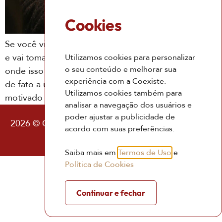
Cookies
Se você vive buscando algo para se sentir motivado,
e vai tomando uma série de decisões sem saber
Utilizamos cookies para personalizar
o seu conteúdo e melhorar sua
onde isso vai dar, e no fim, parece que nada chega
experiência com a Coexiste.
de fato a um lugar, saiba, dá para mudar isso e viver
Utilizamos cookies também para
motivado em qualquer circunstância
analisar a navegação dos usuários e
poder ajustar a publicidade de
2026 © Coexiste – Consultoria Existencial |
Política
acordo com suas preferências.
de Privacidade
|
Termos de Uso
Saiba mais em
Termos de Uso
e
Política de Cookies
Continuar e fechar