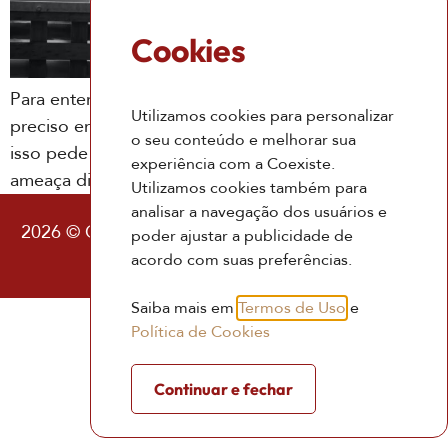
Cookies
Para entender o que se apresenta a sua frente, é
Utilizamos cookies para personalizar
preciso entrar em contato com o que se apresenta, e
o seu conteúdo e melhorar sua
isso pede presença, e acabar com a sensação de
experiência com a Coexiste.
ameaça diante do que discorda
Utilizamos cookies também para
analisar a navegação dos usuários e
2026 © Coexiste – Consultoria Existencial |
Política
poder ajustar a publicidade de
de Privacidade
|
Termos de Uso
acordo com suas preferências.
Saiba mais em
Termos de Uso
e
Política de Cookies
Continuar e fechar