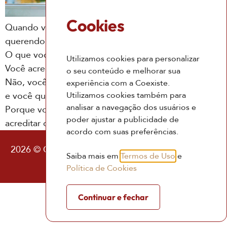
Cookies
Quando vc diz “eu acredito” o que você está
querendo dizer?
O que você acredita que você está querendo dizer?
Utilizamos cookies para personalizar
Você acredita no que você decidiu não acreditar?
o seu conteúdo e melhorar sua
Não, você só acredita no que você decidiu acreditar,
experiência com a Coexiste.
Utilizamos cookies também para
e você quer saber por que?
analisar a navegação dos usuários e
Porque você quer que seja assim como você quis
poder ajustar a publicidade de
acreditar que é.
acordo com suas preferências.
2026 © Coexiste – Consultoria Existencial |
Política
Saiba mais em
Termos de Uso
e
de Privacidade
|
Termos de Uso
Política de Cookies
Continuar e fechar