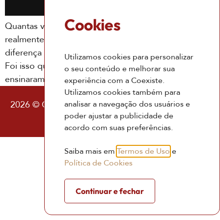
Cookies
Quantas vezes você perguntou isso para alguém
realmente querendo saber sobre a pessoa? E que
diferença isso pode fazer para você? Viver em paz.
Utilizamos cookies para personalizar
Foi isso que os alunos do Curso Livre de Teatro
o seu conteúdo e melhorar sua
ensinaram na apresentação que fizeram
experiência com a Coexiste.
Utilizamos cookies também para
analisar a navegação dos usuários e
2026 © Coexiste – Consultoria Existencial |
Política
poder ajustar a publicidade de
de Privacidade
|
Termos de Uso
acordo com suas preferências.
Saiba mais em
Termos de Uso
e
Política de Cookies
Continuar e fechar