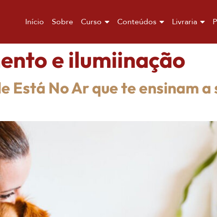
Início
Sobre
Curso
Conteúdos
Livraria
P
ento e ilumiinação
 Está No Ar que te ensinam a s