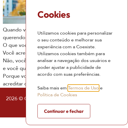
Cookies
Quando vc diz “eu acredito” o que você está
Utilizamos cookies para personalizar
querendo dizer?
o seu conteúdo e melhorar sua
O que você acredita que você está querendo dizer?
experiência com a Coexiste.
Você acredita no que você decidiu não acreditar?
Utilizamos cookies também para
Não, você só acredita no que você decidiu acreditar,
analisar a navegação dos usuários e
poder ajustar a publicidade de
e você quer saber por que?
acordo com suas preferências.
Porque você quer que seja assim como você quis
acreditar que é.
Saiba mais em
Termos de Uso
e
Política de Cookies
2026 © Coexiste – Consultoria Existencial |
Política
de Privacidade
|
Termos de Uso
Continuar e fechar