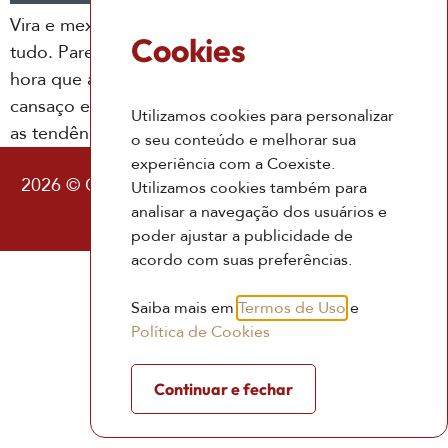
Vira e mexe nos deparamos com um cansaço de
Cookies
tudo. Parece que por mais que se faça, chega uma
hora que a gente não dá conta. Mas saiba: esse
cansaço está em viver em conflito entre o que se é e
Utilizamos cookies para personalizar
as tendências que segue
o seu conteúdo e melhorar sua
experiência com a Coexiste.
2026 © Coexiste – Consultoria Existencial |
Política
Utilizamos cookies também para
de Privacidade
|
Termos de Uso
analisar a navegação dos usuários e
poder ajustar a publicidade de
acordo com suas preferências.
Saiba mais em
Termos de Uso
e
Política de Cookies
Continuar e fechar