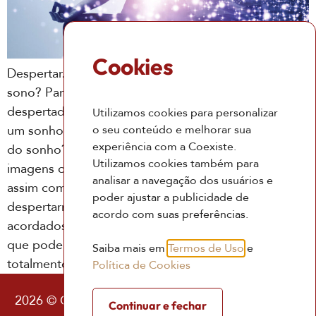
Cookies
Despertar…. o que é Despertar? É sair do estado de
sono? Parar de dormir? Por isso existem os
despertadores? Para nos acordar de um sono ou de
Utilizamos cookies para personalizar
o seu conteúdo e melhorar sua
um sonho? Mas será que quando acordamos, saímos
experiência com a Coexiste.
do sonho? Ou será que continuamos produzindo
Utilizamos cookies também para
imagens com diversos posicionamentos mentais,
analisar a navegação dos usuários e
assim como no sono? Será que é possível
poder ajustar a publicidade de
despertarmos desse sono que chamamos de
acordo com suas preferências.
acordados, para novos estados mentais? Será que
que podemos realmente despertar para um dia
Saiba mais em
Termos de Uso
e
totalmente novo?
Política de Cookies
2026 © Coexiste – Consultoria Existencial |
Política
Continuar e fechar